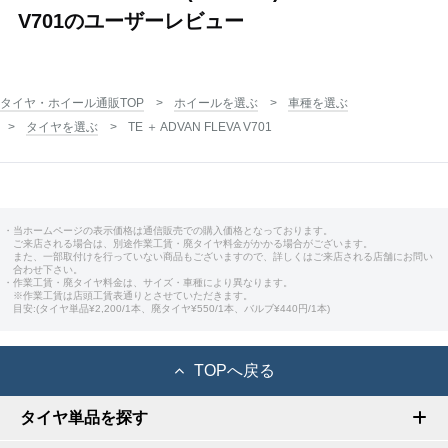
V701のユーザーレビュー
タイヤ・ホイール通販TOP
ホイールを選ぶ
車種を選ぶ
タイヤを選ぶ
TE ＋ ADVAN FLEVA V701
・当ホームページの表示価格は通信販売での購入価格となっております。
ご来店される場合は、別途作業工賃・廃タイヤ料金がかかる場合がございます。
また、一部取付けを行っていない商品もございますので、詳しくはご来店される店舗にお問い
合わせ下さい。
・作業工賃・廃タイヤ料金は、サイズ・車種により異なります。
※作業工賃は店頭工賃表通りとさせていただきます。
目安:(タイヤ単品¥2,200/1本、廃タイヤ¥550/1本、バルブ¥440円/1本)
TOPへ戻る
タイヤ単品を探す