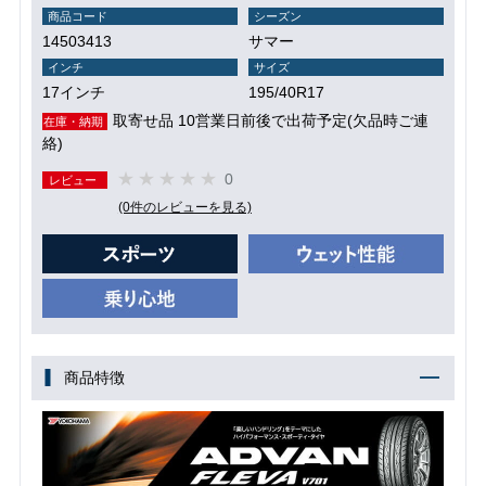
商品コード
シーズン
14503413
サマー
インチ
サイズ
17インチ
195/40R17
取寄せ品 10営業日前後で出荷予定(欠品時ご連
在庫・納期
絡)
0
レビュー
(0件のレビューを見る)
商品特徴