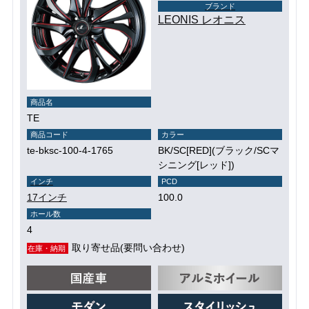
ブランド
LEONIS レオニス
商品名
TE
商品コード
カラー
te-bksc-100-4-1765
BK/SC[RED](ブラック/SCマ
シニング[レッド])
インチ
PCD
17インチ
100.0
ホール数
4
取り寄せ品(要問い合わせ)
在庫・納期