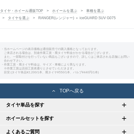
タイヤ・ホイール通販TOP
ホイールを選ぶ
車種を選ぶ
タイヤを選ぶ
RANGER(レンジャー) ＋ iceGUARD SUV G075
・当ホームページの表示価格は通信販売での購入価格となっております。
ご来店される場合は、別途作業工賃・廃タイヤ料金がかかる場合がございます。
また、一部取付けを行っていない商品もございますので、詳しくはご来店される店舗にお問い
合わせ下さい。
・作業工賃・廃タイヤ料金は、サイズ・車種により異なります。
※作業工賃は店頭工賃表通りとさせていただきます。
目安:(タイヤ単品¥2,200/1本、廃タイヤ¥550/1本、バルブ¥440円/1本)
TOPへ戻る
タイヤ単品を探す
ホイールセットを探す
よくあるご質問