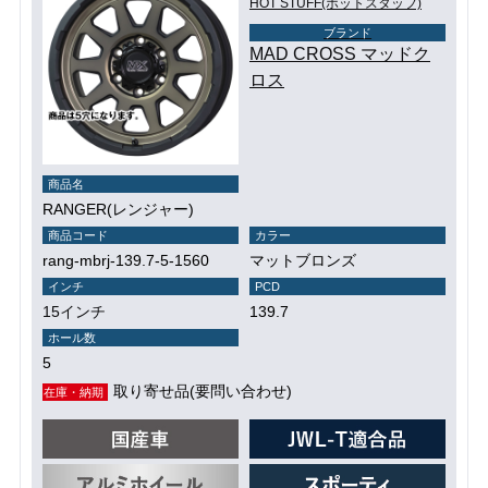
HOT STUFF(ホットスタッフ)
ブランド
MAD CROSS マッドク
ロス
商品名
RANGER(レンジャー)
商品コード
カラー
rang-mbrj-139.7-5-1560
マットブロンズ
インチ
PCD
15インチ
139.7
ホール数
5
取り寄せ品(要問い合わせ)
在庫・納期