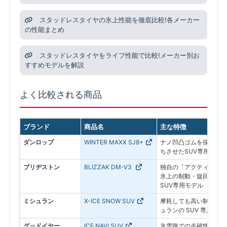
スタッドレスタイヤの氷上性能を徹底比較!各メーカー
の性能まとめ
スタッドレスタイヤをライフ性能で比較!メーカー別お
すすめモデルを解説
よく比較される商品
ブランド
商品名
主な特徴
ダンロップ
WINTER MAXX SJ8+
ナノ凹凸ゴムを採用し、
ちさせたSUV専用モデ
ブリヂストン
BLIZZAK DM-V3
独自の「アクティブ発泡
氷上の制動・旋回性能を
SUV専用モデル
ミシュラン
X-ICE SNOW SUV
摩耗しても高い制動力が
ュランの SUV 専用ス
グッドイヤー
ICE NAVI SUV
氷雪路での走破性とドラ