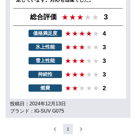
3
総合評価
4
価格満足度
3
氷上性能
3
雪上性能
3
持続性
2
燃費
投稿日：2024年12月13日
ブランド：IG-SUV G075
1