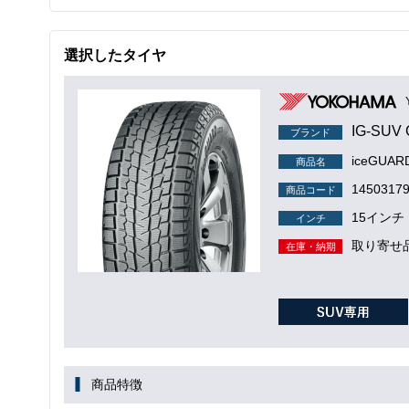
選択したタイヤ
IG-SUV 
ブランド
iceGUAR
商品名
1450317
商品コード
15インチ
インチ
取り寄せ
在庫・納期
商品特徴