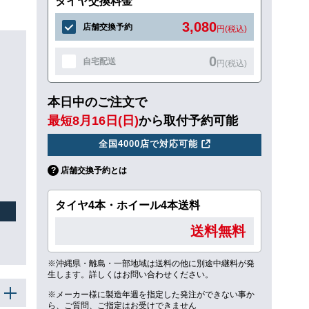
タイヤ交換料金
3,080
店舗交換予約
円(税込)
0
自宅配送
円(税込)
本日中のご注文で
最短8月16日(日)
から取付予約可能
全国4000店で対応可能
店舗交換予約とは
タイヤ4本・ホイール4本送料
送料無料
※沖縄県・離島・一部地域は送料の他に別途中継料が発
生します。詳しくはお問い合わせください。
※メーカー様に製造年週を指定した発注ができない事か
ら、ご質問、ご指定はお受けできません