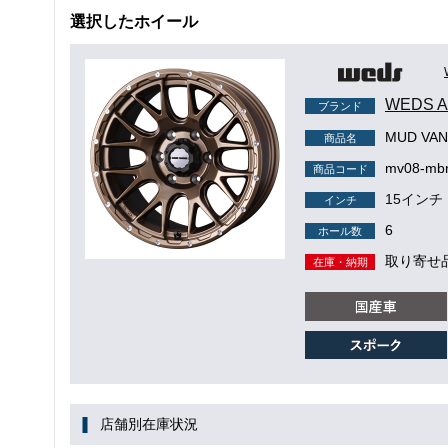
選択したホイール
WEDS
ブランド
MUD VAN
商品名
mv08-mbr
商品コード
15インチ
インチ
6
ホール数
取り寄せ
在庫・納期
店舗別在庫状況