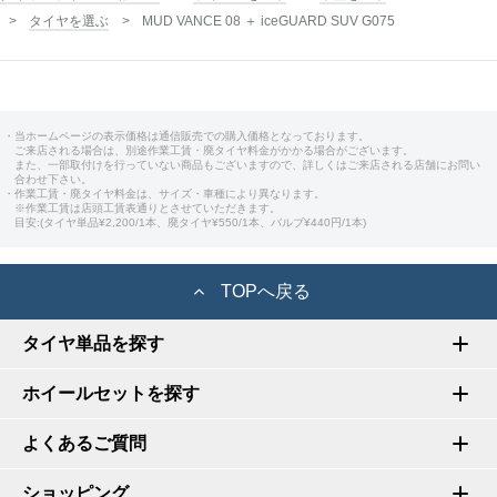
タイヤを選ぶ
MUD VANCE 08 ＋ iceGUARD SUV G075
・当ホームページの表示価格は通信販売での購入価格となっております。
ご来店される場合は、別途作業工賃・廃タイヤ料金がかかる場合がございます。
また、一部取付けを行っていない商品もございますので、詳しくはご来店される店舗にお問い
合わせ下さい。
・作業工賃・廃タイヤ料金は、サイズ・車種により異なります。
※作業工賃は店頭工賃表通りとさせていただきます。
目安:(タイヤ単品¥2,200/1本、廃タイヤ¥550/1本、バルブ¥440円/1本)
TOPへ戻る
タイヤ単品を探す
ホイールセットを探す
よくあるご質問
ショッピング