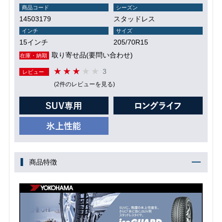
商品コード
シーズン
14503179
スタッドレス
インチ
サイズ
15インチ
205/70R15
取り寄せ品(要問い合わせ)
在庫・納期
3
レビュー
(2件のレビューを見る)
商品特徴