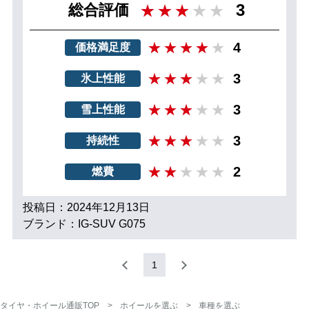
3
総合評価
4
価格満足度
3
氷上性能
3
雪上性能
3
持続性
2
燃費
投稿日：2024年12月13日
ブランド：IG-SUV G075
1
タイヤ・ホイール通販TOP
ホイールを選ぶ
車種を選ぶ