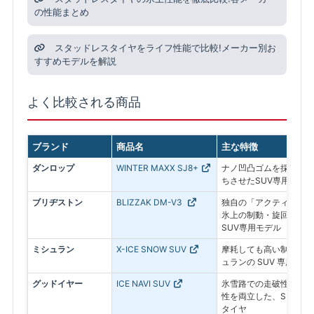
の性能まとめ
スタッドレスタイヤをライフ性能で比較!メーカー別お
すすめモデルを解説
よく比較される商品
ブランド
商品名
主な特徴
ダンロップ
WINTER MAXX SJ8+
ナノ凹凸ゴムを採用し、
ちさせたSUV専用モデ
ブリヂストン
BLIZZAK DM-V3
独自の「アクティブ発泡
氷上の制動・旋回性能を
SUV専用モデル
ミシュラン
X-ICE SNOW SUV
摩耗しても高い制動力が
ュランの SUV 専用ス
グッドイヤー
ICE NAVI SUV
氷雪路での走破性とドラ
性を両立した、SUV専
タイヤ