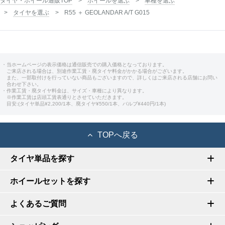
タイヤ・ホイール通販TOP
ホイールを選ぶ
車種を選ぶ
タイヤを選ぶ
R55 ＋ GEOLANDAR A/T G015
・当ホームページの表示価格は通信販売での購入価格となっております。
ご来店される場合は、別途作業工賃・廃タイヤ料金がかかる場合がございます。
また、一部取付けを行っていない商品もございますので、詳しくはご来店される店舗にお問い
合わせ下さい。
・作業工賃・廃タイヤ料金は、サイズ・車種により異なります。
※作業工賃は店頭工賃表通りとさせていただきます。
目安:(タイヤ単品¥2,200/1本、廃タイヤ¥550/1本、バルブ¥440円/1本)
TOPへ戻る
タイヤ単品を探す
ホイールセットを探す
よくあるご質問