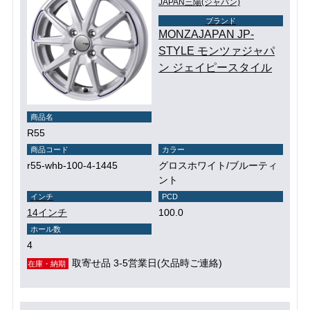
JAPAN三陽(ジャパン)
ブランド
MONZAJAPAN JP-
STYLE モンツァジャパ
ン ジェイピースタイル
商品名
R55
商品コード
カラー
r55-whb-100-4-1445
グロスホワイト/ブルーティ
ント
インチ
PCD
14インチ
100.0
ホール数
4
取寄せ品 3-5営業日(欠品時ご連絡)
在庫・納期