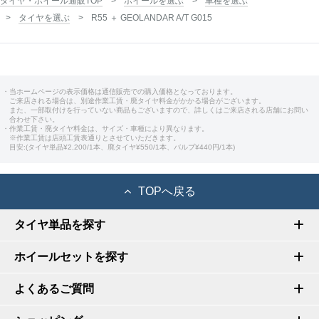
タイヤ・ホイール通販TOP
ホイールを選ぶ
車種を選ぶ
タイヤを選ぶ
R55 ＋ GEOLANDAR A/T G015
・当ホームページの表示価格は通信販売での購入価格となっております。
ご来店される場合は、別途作業工賃・廃タイヤ料金がかかる場合がございます。
また、一部取付けを行っていない商品もございますので、詳しくはご来店される店舗にお問い
合わせ下さい。
・作業工賃・廃タイヤ料金は、サイズ・車種により異なります。
※作業工賃は店頭工賃表通りとさせていただきます。
目安:(タイヤ単品¥2,200/1本、廃タイヤ¥550/1本、バルブ¥440円/1本)
TOPへ戻る
タイヤ単品を探す
ホイールセットを探す
よくあるご質問