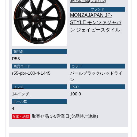
JAPAN三陽(ジャパン)
ブランド
MONZAJAPAN JP-
STYLE モンツァジャパ
ン ジェイピースタイル
商品名
R55
商品コード
カラー
r55-pbr-100-4-1445
パールブラック/レッドライ
ン
インチ
PCD
14インチ
100.0
ホール数
4
取寄せ品 3-5営業日(欠品時ご連絡)
在庫・納期