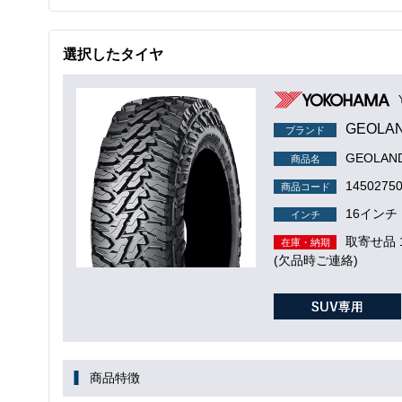
選択したタイヤ
GEOLAN
ブランド
GEOLAND
商品名
1450275
商品コード
16インチ
インチ
取寄せ品
在庫・納期
(欠品時ご連絡)
商品特徴