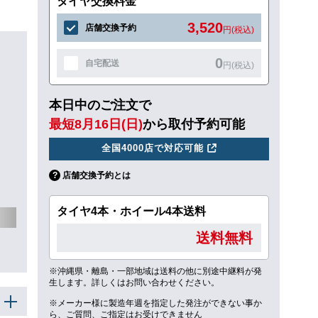
タイヤ交換料金
3,520
店舗交換予約
円(税込)
0
自宅配送
円(税込)
本日中のご注文で
最短8月16日(日)
から取付予約可能
全国4000店で対応可能
店舗交換予約とは
タイヤ4本・ホイール4本送料
送料無料
※沖縄県・離島・一部地域は送料の他に別途中継料が発
生します。詳しくはお問い合わせください。
※メーカー様に製造年週を指定した発注ができない事か
ら、ご質問、ご指定はお受けできません