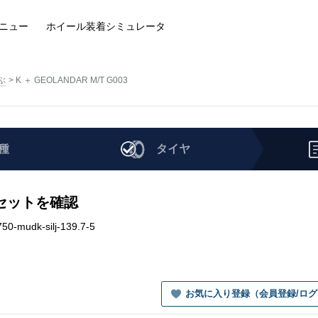
ニュー
ホイール装着
シミュレータ
ぶ
K ＋ GEOLANDAR M/T G003
種
タイヤ
ールセットを確認
0-mudk-silj-139.7-5
お気に入り登録（会員登録/ロ