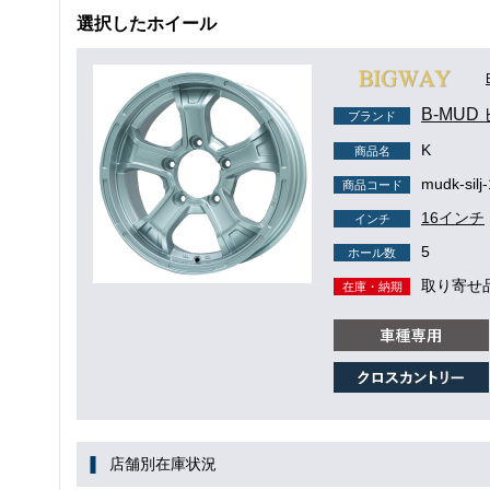
選択したホイール
B-MUD
ブランド
K
商品名
mudk-silj
商品コード
16インチ
インチ
5
ホール数
取り寄せ
在庫・納期
店舗別在庫状況