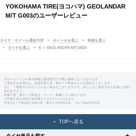
YOKOHAMA TIRE(ヨコハマ) GEOLANDAR
M/T G003のユーザーレビュー
タイヤ・ホイール通販TOP
ホイールを選ぶ
車種を選ぶ
タイヤを選ぶ
K ＋ GEOLANDAR M/T G003
・当ホームページの表示価格は通信販売での購入価格となっております。
ご来店される場合は、別途作業工賃・廃タイヤ料金がかかる場合がございます。
また、一部取付けを行っていない商品もございますので、詳しくはご来店される店舗にお問い
合わせ下さい。
・作業工賃・廃タイヤ料金は、サイズ・車種により異なります。
※作業工賃は店頭工賃表通りとさせていただきます。
目安:(タイヤ単品¥2,200/1本、廃タイヤ¥550/1本、バルブ¥440円/1本)
TOPへ戻る
タイヤ単品を探す