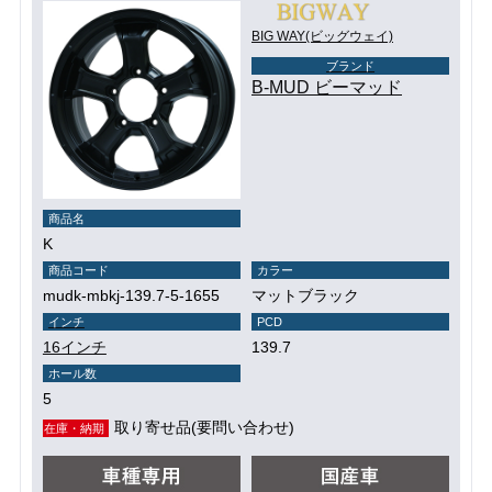
BIG WAY(ビッグウェイ)
ブランド
B-MUD ビーマッド
商品名
K
商品コード
カラー
mudk-mbkj-139.7-5-1655
マットブラック
インチ
PCD
16インチ
139.7
ホール数
5
取り寄せ品(要問い合わせ)
在庫・納期