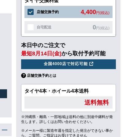
タイヤ交換料金
4,400
店舗交換予約
円(税込)
0
自宅配送
円(税込)
本日中のご注文で
最短8月14日(金)
から取付予約可能
全国4000店で対応可能
店舗交換予約とは
タイヤ4本・ホイール4本送料
送料無料
※沖縄県・離島・一部地域は送料の他に別途中継料が発
生します。詳しくはお問い合わせください。
※メーカー様に製造年週を指定した発注ができない事か
ら、ご質問、ご指定はお受けできません