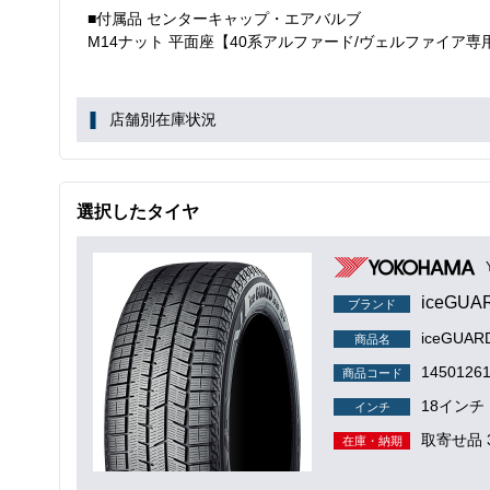
■付属品 センターキャップ・エアバルブ
M14ナット 平面座【40系アルファード/ヴェルファイア専
店舗別在庫状況
選択したタイヤ
iceGUA
ブランド
iceGUA
商品名
1450126
商品コード
18インチ
インチ
取寄せ品 
在庫・納期