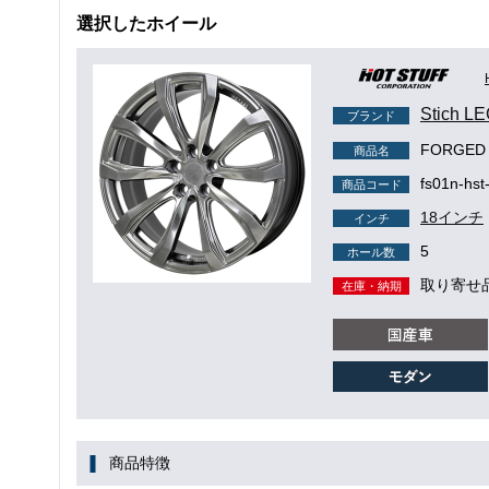
選択したホイール
Stich
ブランド
FORGED
商品名
fs01n-hst
商品コード
18インチ
インチ
5
ホール数
取り寄せ
在庫・納期
商品特徴