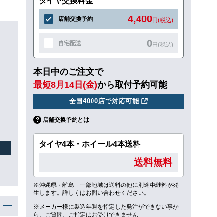
タイヤ交換料金
4,400
店舗交換予約
円(税込)
0
自宅配送
円(税込)
本日中のご注文で
最短8月14日(金)
から取付予約可能
全国4000店で対応可能
店舗交換予約とは
タイヤ4本・ホイール4本送料
送料無料
※沖縄県・離島・一部地域は送料の他に別途中継料が発
生します。詳しくはお問い合わせください。
※メーカー様に製造年週を指定した発注ができない事か
ら、ご質問、ご指定はお受けできません