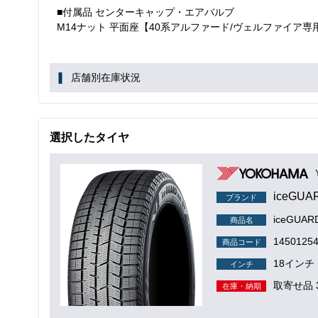
■付属品 センターキャップ・エアバルブ
M14ナット 平面座【40系アルファード/ヴェルファイア専
店舗別在庫状況
選択したタイヤ
iceGUA
ブランド
iceGUA
商品名
1450125
商品コード
18インチ
インチ
取寄せ品 
在庫・納期