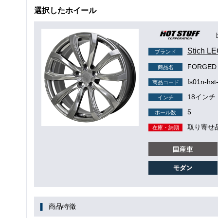
選択したホイール
Stich
ブランド
FORGED
商品名
fs01n-hst
商品コード
18インチ
インチ
5
ホール数
取り寄せ
在庫・納期
商品特徴