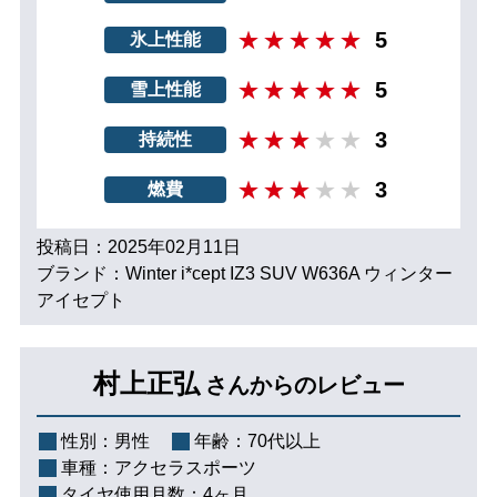
5
氷上性能
5
雪上性能
3
持続性
3
燃費
投稿日：2025年02月11日
ブランド：Winter i*cept IZ3 SUV W636A ウィンター
アイセプト
村上正弘
さんからのレビュー
性別：
男性
年齢：
70代以上
車種：
アクセラスポーツ
タイヤ使用月数：
4ヶ月