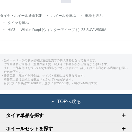
タイヤ・ホイール通販TOP
ホイールを選ぶ
車種を選ぶ
タイヤを選ぶ
HM3 ＋ Winter i*cept (ウィンターアイセプト) IZ3 SUV W636A
・当ホームページの表示価格は通信販売での購入価格となっております。
ご来店される場合は、別途作業工賃・廃タイヤ料金がかかる場合がございます。
また、一部取付けを行っていない商品もございますので、詳しくはご来店される店舗にお問い
合わせ下さい。
・作業工賃・廃タイヤ料金は、サイズ・車種により異なります。
※作業工賃は店頭工賃表通りとさせていただきます。
目安:(タイヤ単品¥2,200/1本、廃タイヤ¥550/1本、バルブ¥440円/1本)
TOPへ戻る
タイヤ単品を探す
ホイールセットを探す