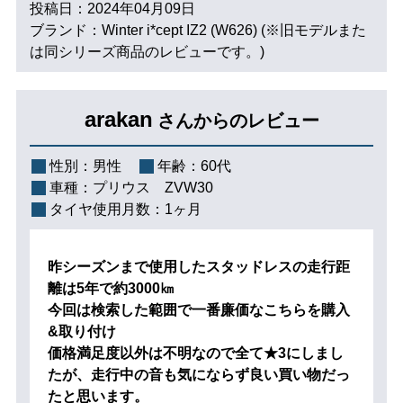
投稿日：2024年04月09日
ブランド：Winter i*cept IZ2 (W626) (※旧モデルまた
は同シリーズ商品のレビューです。)
arakan
さんからのレビュー
性別：
男性
年齢：
60代
車種：
プリウス ZVW30
タイヤ使用月数：
1ヶ月
昨シーズンまで使用したスタッドレスの走行距
離は5年で約3000㎞
今回は検索した範囲で一番廉価なこちらを購入
&取り付け
価格満足度以外は不明なので全て★3にしまし
たが、走行中の音も気にならず良い買い物だっ
たと思います。