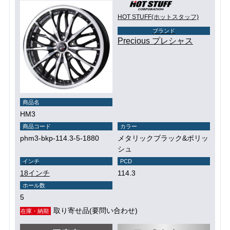
HOT STUFF(ホットスタッフ)
ブランド
Precious プレシャス
商品名
HM3
商品コード
カラー
phm3-bkp-114.3-5-1880
メタリックブラック&ポリッ
シュ
インチ
PCD
18インチ
114.3
ホール数
5
取り寄せ品(要問い合わせ)
在庫・納期