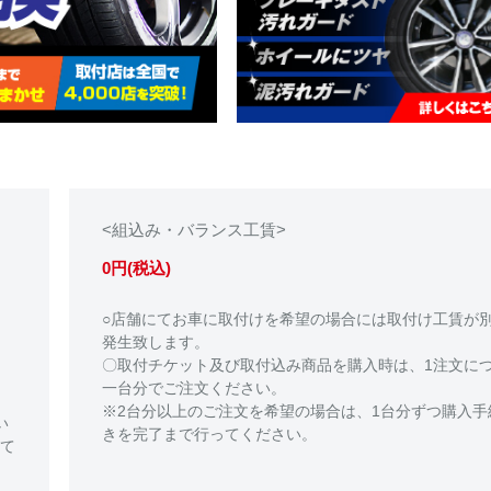
<組込み・バランス工賃>
0円(税込)
○店舗にてお車に取付けを希望の場合には取付け工賃が
発生致します。
〇取付チケット及び取付込み商品を購入時は、1注文に
一台分でご注文ください。
※2台分以上のご注文を希望の場合は、1台分ずつ購入手
い
きを完了まで行ってください。
て