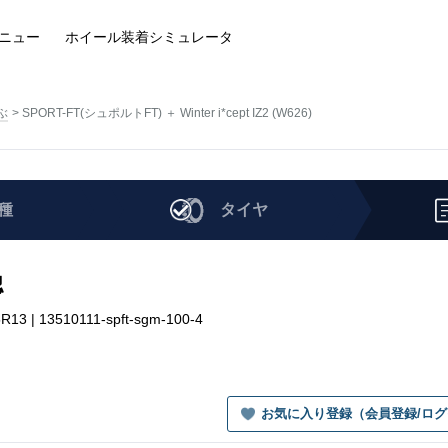
ニュー
ホイール装着
シミュレータ
ぶ
SPORT-FT(シュポルトFT) ＋ Winter i*cept IZ2 (W626)
種
タイヤ
認
13 | 13510111-spft-sgm-100-4
お気に入り登録（会員登録/ロ