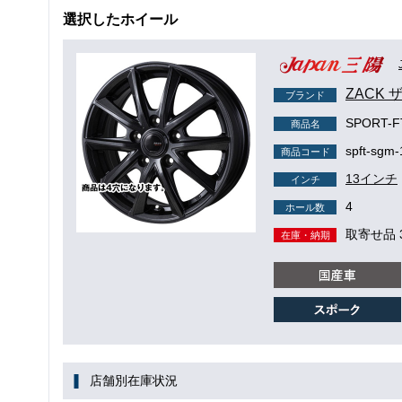
選択したホイール
ZACK 
ブランド
SPORT-
商品名
spft-sgm
商品コード
13インチ
インチ
4
ホール数
取寄せ品 
在庫・納期
店舗別在庫状況