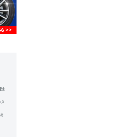
別途
つき
続