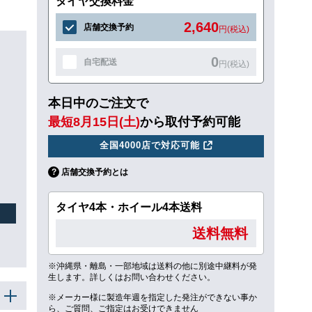
タイヤ交換料金
2,640
店舗交換予約
円(税込)
0
自宅配送
円(税込)
本日中のご注文で
最短8月15日(土)
から取付予約可能
全国4000店で対応可能
店舗交換予約とは
タイヤ4本・ホイール4本送料
送料無料
※沖縄県・離島・一部地域は送料の他に別途中継料が発
生します。詳しくはお問い合わせください。
※メーカー様に製造年週を指定した発注ができない事か
ら、ご質問、ご指定はお受けできません