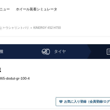
ニュー
ホイール装着
シミュレータ
ぶ
ウシャリントバリ ＋ KINERGY 4S2 H750
種
タイヤ
認
5-dodut-gr-100-4
お気に入り登録（会員登録/ロ