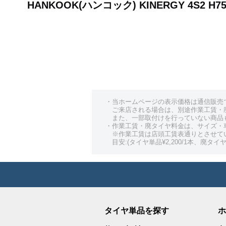
HANKOOK(ハンコック) KINERGY 4S2
・当ホームページの表示価格は通信販売
ご来店される場合は、別途作業工賃・
また、一部取付けを行っていない商品
・作業工賃・廃タイヤ料金は、サイズ・
※作業工賃は店頭工賃表通りとさせて
目安:(タイヤ単品¥2,200/1本、廃タイヤ¥
タイヤ単品を探す
ホ