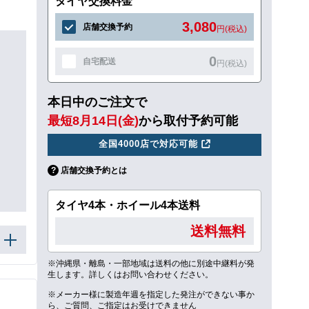
タイヤ交換料金
3,080
店舗交換予約
円(税込)
0
自宅配送
円(税込)
本日中のご注文で
最短8月14日(金)
から取付予約可能
全国4000店で対応可能
店舗交換予約とは
タイヤ4本・ホイール4本送料
送料無料
※沖縄県・離島・一部地域は送料の他に別途中継料が発
生します。詳しくはお問い合わせください。
※メーカー様に製造年週を指定した発注ができない事か
ら、ご質問、ご指定はお受けできません