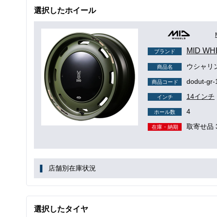
選択したホイール
MID WH
ブランド
ウシャリ
商品名
dodut-gr-
商品コード
14インチ
インチ
4
ホール数
取寄せ品 
在庫・納期
店舗別在庫状況
選択したタイヤ