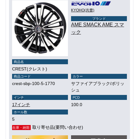
KYOHO(共豊)
ブランド
AME SMACK AME スマ
ック
商品名
CREST(クレスト)
商品コード
カラー
crest-sbp-100-5-1770
サファイアブラック/ポリッ
シュ
インチ
PCD
17インチ
100.0
ホール数
5
取り寄せ品(要問い合わせ)
在庫・納期