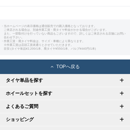
・当ホームページの表示価格は通信販売での購入価格となっております。
ご来店される場合は、別途作業工賃・廃タイヤ料金がかかる場合がございます。
また、一部取付けを行っていない商品もございますので、詳しくはご来店される店舗にお問い
合わせ下さい。
・作業工賃・廃タイヤ料金は、サイズ・車種により異なります。
※作業工賃は店頭工賃表通りとさせていただきます。
目安:(タイヤ単品¥2,200/1本、廃タイヤ¥550/1本、バルブ¥440円/1本)
TOPへ戻る
タイヤ単品を探す
ホイールセットを探す
よくあるご質問
ショッピング