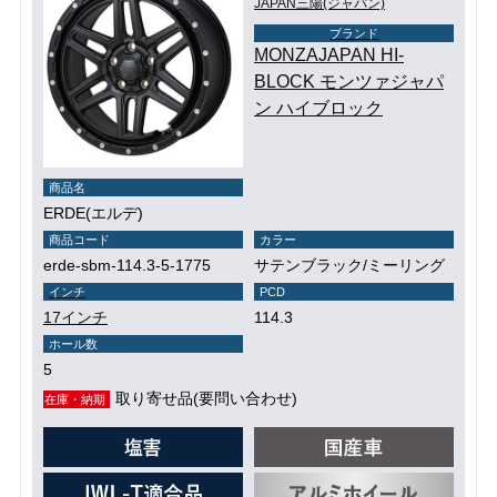
JAPAN三陽(ジャパン)
ブランド
MONZAJAPAN HI-
BLOCK モンツァジャパ
ン ハイブロック
商品名
ERDE(エルデ)
商品コード
カラー
erde-sbm-114.3-5-1775
サテンブラック/ミーリング
インチ
PCD
17インチ
114.3
ホール数
5
取り寄せ品(要問い合わせ)
在庫・納期