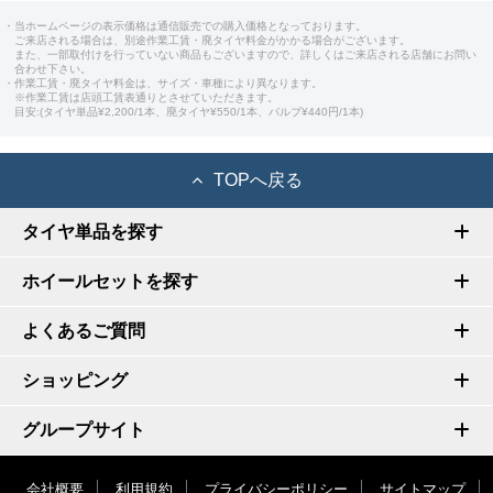
・当ホームページの表示価格は通信販売での購入価格となっております。
ご来店される場合は、別途作業工賃・廃タイヤ料金がかかる場合がございます。
また、一部取付けを行っていない商品もございますので、詳しくはご来店される店舗にお問い
合わせ下さい。
・作業工賃・廃タイヤ料金は、サイズ・車種により異なります。
※作業工賃は店頭工賃表通りとさせていただきます。
目安:(タイヤ単品¥2,200/1本、廃タイヤ¥550/1本、バルブ¥440円/1本)
TOPへ戻る
タイヤ単品を探す
ホイールセットを探す
よくあるご質問
ショッピング
グループサイト
会社概要
利用規約
プライバシーポリシー
サイトマップ