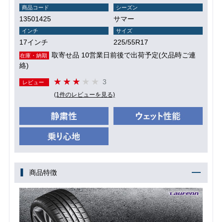
商品コード
シーズン
13501425
サマー
インチ
サイズ
17インチ
225/55R17
取寄せ品 10営業日前後で出荷予定(欠品時ご連
在庫・納期
絡)
3
レビュー
(1件のレビューを見る)
商品特徴