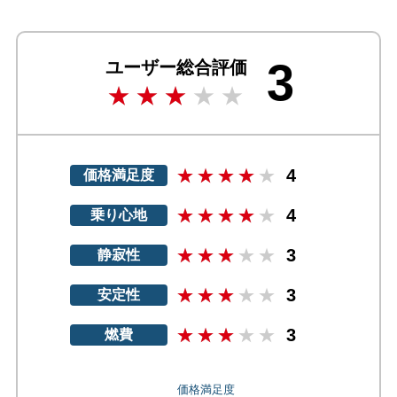
3
ユーザー総合評価
4
価格満足度
4
乗り心地
3
静寂性
3
安定性
3
燃費