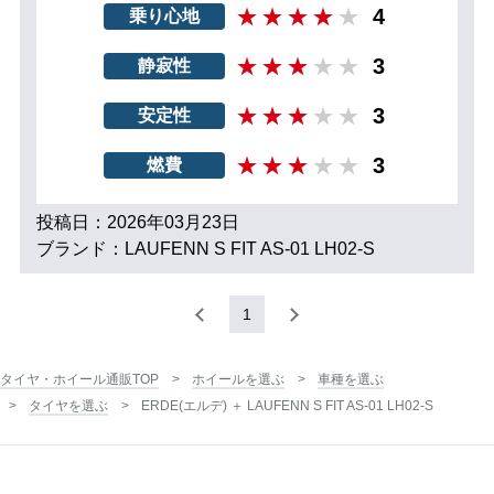
4
乗り心地
3
静寂性
3
安定性
3
燃費
投稿日：2026年03月23日
ブランド：LAUFENN S FIT AS-01 LH02-S
1
タイヤ・ホイール通販TOP
ホイールを選ぶ
車種を選ぶ
タイヤを選ぶ
ERDE(エルデ) ＋ LAUFENN S FIT AS-01 LH02-S