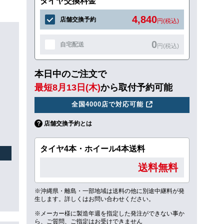
タイヤ交換料金
4,840
店舗交換予約
円(税込)
0
自宅配送
円(税込)
本日中のご注文で
最短8月13日(木)
から取付予約可能
全国4000店で対応可能
店舗交換予約とは
タイヤ4本・ホイール4本送料
送料無料
※沖縄県・離島・一部地域は送料の他に別途中継料が発
生します。詳しくはお問い合わせください。
※メーカー様に製造年週を指定した発注ができない事か
ら、ご質問、ご指定はお受けできません