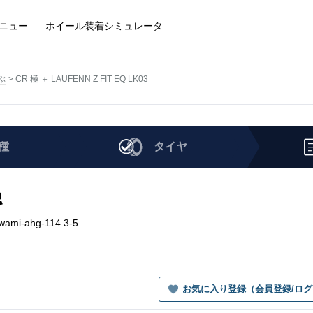
ニュー
ホイール装着
シミュレータ
ぶ
CR 極 ＋ LAUFENN Z FIT EQ LK03
種
タイヤ
認
wami-ahg-114.3-5
お気に入り登録（会員登録/ロ