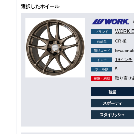
選択したホイール
WORK 
ブランド
CR 極
商品名
kiwami-a
商品コード
19インチ
インチ
5
ホール数
取り寄せ
在庫・納期