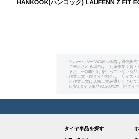
HANKOOK(ハンコック) LAUFENN Z FI
・当ホームページの表示価格は通信販売
ご来店される場合は、別途作業工賃・
また、一部取付けを行っていない商品
・作業工賃・廃タイヤ料金は、サイズ・
※作業工賃は店頭工賃表通りとさせて
目安:(タイヤ単品¥2,200/1本、廃タイヤ¥
タイヤ単品を探す
ホ