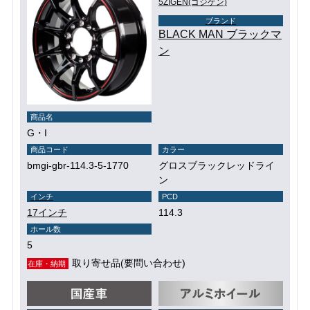
5ZIGEN(ゴジゲン)
ブランド
BLACK MAN ブラックマ
ン
商品名
G・I
商品コード
カラー
bmgi-gbr-114.3-5-1770
グロスブラックレッドライ
ン
インチ
PCD
17インチ
114.3
ホール数
5
取り寄せ品(要問い合わせ)
在庫・納期