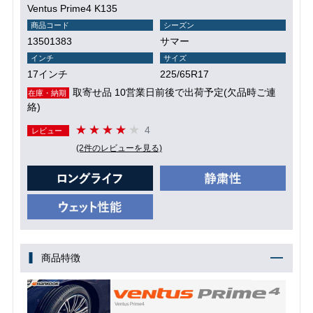
Ventus Prime4 K135
商品コード
シーズン
13501383
サマー
インチ
サイズ
17インチ
225/65R17
取寄せ品 10営業日前後で出荷予定(欠品時ご連
在庫・納期
絡)
4
レビュー
(2件のレビューを見る)
商品特徴