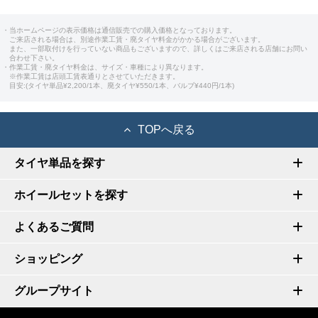
・当ホームページの表示価格は通信販売での購入価格となっております。
ご来店される場合は、別途作業工賃・廃タイヤ料金がかかる場合がございます。
また、一部取付けを行っていない商品もございますので、詳しくはご来店される店舗にお問い
合わせ下さい。
・作業工賃・廃タイヤ料金は、サイズ・車種により異なります。
※作業工賃は店頭工賃表通りとさせていただきます。
目安:(タイヤ単品¥2,200/1本、廃タイヤ¥550/1本、バルブ¥440円/1本)
TOPへ戻る
タイヤ単品を探す
ホイールセットを探す
よくあるご質問
ショッピング
グループサイト