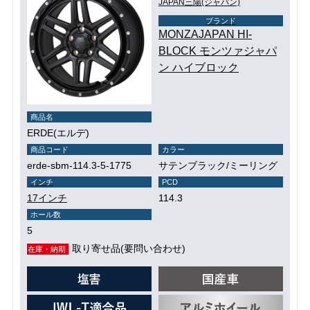
JAPAN三陽(ジャパン)
ブランド
MONZAJAPAN HI-
BLOCK モンツァジャパ
ン ハイブロック
商品名
ERDE(エルデ)
商品コード
カラー
erde-sbm-114.3-5-1775
サテンブラック/ミーリング
インチ
PCD
17インチ
114.3
ホール数
5
取り寄せ品(要問い合わせ)
在庫・納期