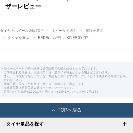
ザーレビュー
タイヤ・ホイール通販TOP
ホイールを選ぶ
車種を選ぶ
タイヤを選ぶ
ERDE(エルデ) ＋ KINERGY GT
・当ホームページの表示価格は通信販売での購入価格となっております。
ご来店される場合は、別途作業工賃・廃タイヤ料金がかかる場合がございます。
また、一部取付けを行っていない商品もございますので、詳しくはご来店される店舗にお問い
合わせ下さい。
・作業工賃・廃タイヤ料金は、サイズ・車種により異なります。
※作業工賃は店頭工賃表通りとさせていただきます。
目安:(タイヤ単品¥2,200/1本、廃タイヤ¥550/1本、バルブ¥440円/1本)
TOPへ戻る
タイヤ単品を探す