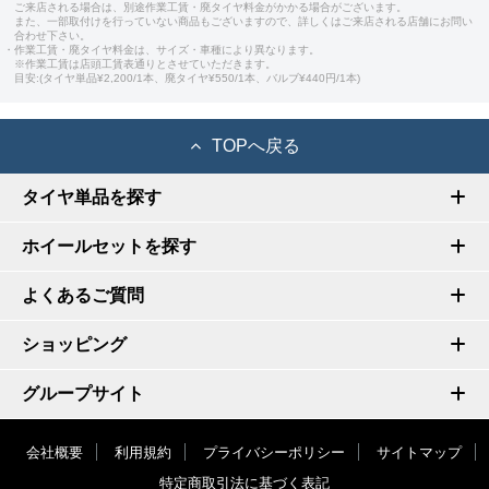
ご来店される場合は、別途作業工賃・廃タイヤ料金がかかる場合がございます。
また、一部取付けを行っていない商品もございますので、詳しくはご来店される店舗にお問い
合わせ下さい。
・作業工賃・廃タイヤ料金は、サイズ・車種により異なります。
※作業工賃は店頭工賃表通りとさせていただきます。
目安:(タイヤ単品¥2,200/1本、廃タイヤ¥550/1本、バルブ¥440円/1本)
TOPへ戻る
タイヤ単品を探す
ホイールセットを探す
よくあるご質問
ショッピング
グループサイト
会社概要
利用規約
プライバシーポリシー
サイトマップ
特定商取引法に基づく表記