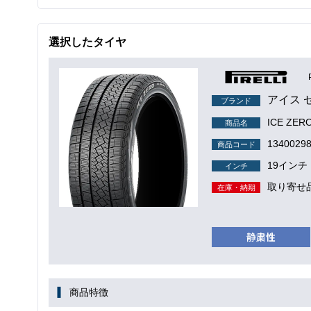
選択したタイヤ
アイス 
ブランド
ICE ZE
商品名
1340029
商品コード
19インチ
インチ
取り寄せ
在庫・納期
商品特徴