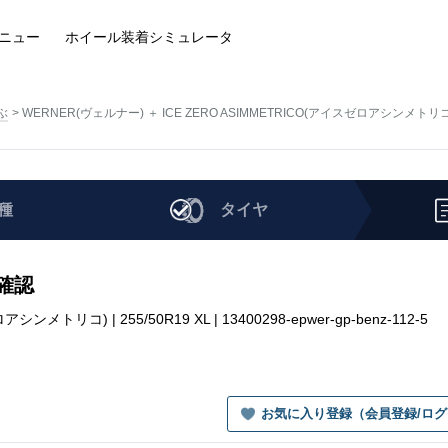
ニュー
ホイール装着
シミュレータ
ぶ
WERNER(ヴェルナー) ＋ ICE ZERO ASIMMETRICO(アイスゼロアシンメトリコ
種
タイヤ
を確認
トリコ) | 255/50R19 XL | 13400298-epwer-gp-benz-112-5
お気に入り登録（会員登録/ロ