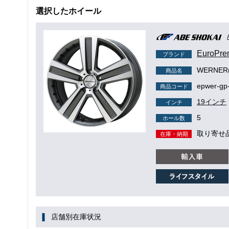
選択したホイール
EuroP
ブランド
WERNE
商品名
epwer-gp
商品コード
19インチ
インチ
5
ホール数
取り寄せ
在庫・納期
店舗別在庫状況