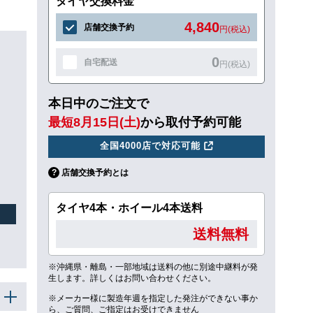
タイヤ交換料金
4,840
店舗交換予約
円(税込)
0
自宅配送
円(税込)
本日中のご注文で
最短8月15日(土)
から取付予約可能
全国4000店で対応可能
店舗交換予約とは
タイヤ4本・ホイール4本送料
送料無料
※沖縄県・離島・一部地域は送料の他に別途中継料が発
生します。詳しくはお問い合わせください。
※メーカー様に製造年週を指定した発注ができない事か
ら、ご質問、ご指定はお受けできません