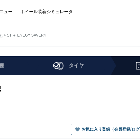
ニュー
ホイール装着
シミュレータ
ぶ
ST ＋ ENEGY SAVER4
種
タイヤ
認
お気に入り登録（会員登録/ロ