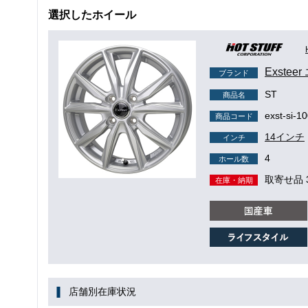
選択したホイール
Exste
ブランド
ST
商品名
exst-si-1
商品コード
14インチ
インチ
4
ホール数
取寄せ品 
在庫・納期
店舗別在庫状況