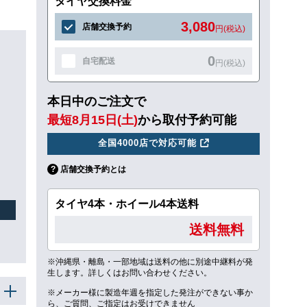
タイヤ交換料金
3,080
店舗交換予約
円(税込)
0
自宅配送
円(税込)
本日中のご注文で
最短8月15日(土)
から取付予約可能
全国4000店で対応可能
店舗交換予約とは
タイヤ4本・ホイール4本送料
送料無料
※沖縄県・離島・一部地域は送料の他に別途中継料が発
生します。詳しくはお問い合わせください。
※メーカー様に製造年週を指定した発注ができない事か
ら、ご質問、ご指定はお受けできません