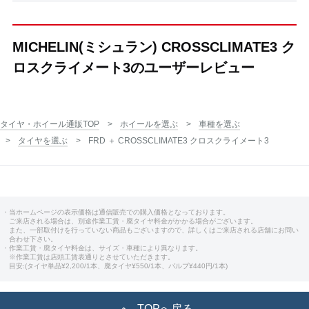
MICHELIN(ミシュラン) CROSSCLIMATE3 ク
ロスクライメート3のユーザーレビュー
タイヤ・ホイール通販TOP
ホイールを選ぶ
車種を選ぶ
タイヤを選ぶ
FRD ＋ CROSSCLIMATE3 クロスクライメート3
・当ホームページの表示価格は通信販売での購入価格となっております。
ご来店される場合は、別途作業工賃・廃タイヤ料金がかかる場合がございます。
また、一部取付けを行っていない商品もございますので、詳しくはご来店される店舗にお問い
合わせ下さい。
・作業工賃・廃タイヤ料金は、サイズ・車種により異なります。
※作業工賃は店頭工賃表通りとさせていただきます。
目安:(タイヤ単品¥2,200/1本、廃タイヤ¥550/1本、バルブ¥440円/1本)
TOPへ戻る