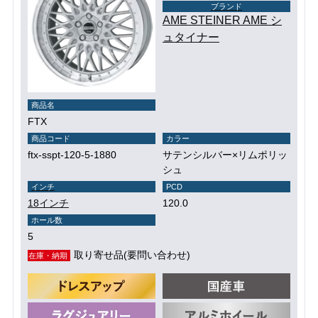
ブランド
AME STEINER AME シ
ュタイナー
商品名
FTX
商品コード
カラー
ftx-sspt-120-5-1880
サテンシルバー×リムポリッ
シュ
インチ
PCD
18インチ
120.0
ホール数
5
取り寄せ品(要問い合わせ)
在庫・納期