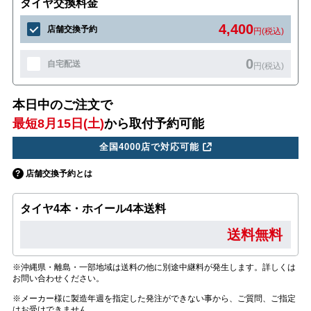
タイヤ交換料金
4,400
店舗交換予約
円(税込)
0
自宅配送
円(税込)
本日中のご注文で
最短8月15日(土)
から取付予約可能
全国4000店で対応可能
店舗交換予約とは
タイヤ4本・ホイール4本送料
送料無料
※沖縄県・離島・一部地域は送料の他に別途中継料が発生します。詳しくは
お問い合わせください。
※メーカー様に製造年週を指定した発注ができない事から、ご質問、ご指定
はお受けできません