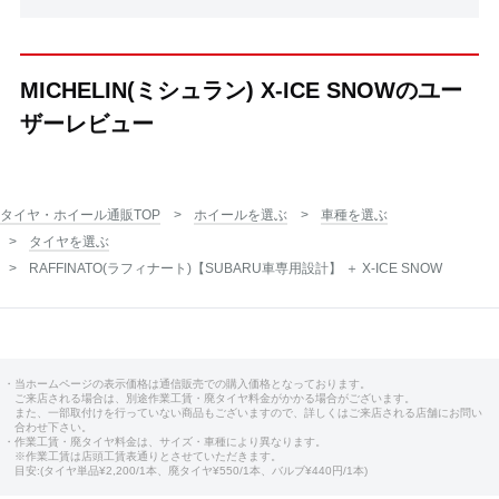
MICHELIN(ミシュラン) X-ICE SNOWのユー
ザーレビュー
タイヤ・ホイール通販TOP
ホイールを選ぶ
車種を選ぶ
タイヤを選ぶ
RAFFINATO(ラフィナート)【SUBARU車専用設計】 ＋ X-ICE SNOW
・当ホームページの表示価格は通信販売での購入価格となっております。
ご来店される場合は、別途作業工賃・廃タイヤ料金がかかる場合がございます。
また、一部取付けを行っていない商品もございますので、詳しくはご来店される店舗にお問い
合わせ下さい。
・作業工賃・廃タイヤ料金は、サイズ・車種により異なります。
※作業工賃は店頭工賃表通りとさせていただきます。
目安:(タイヤ単品¥2,200/1本、廃タイヤ¥550/1本、バルブ¥440円/1本)