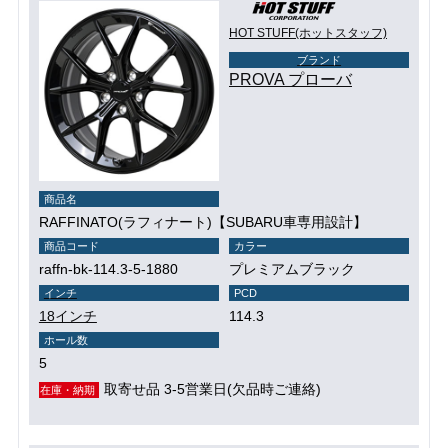
HOT STUFF(ホットスタッフ)
ブランド
PROVA プローバ
商品名
RAFFINATO(ラフィナート)【SUBARU車専用設計】
商品コード
カラー
raffn-bk-114.3-5-1880
プレミアムブラック
インチ
PCD
18インチ
114.3
ホール数
5
取寄せ品 3-5営業日(欠品時ご連絡)
在庫・納期