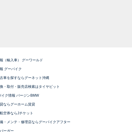
報（輸入車） グーワールド
報 グーバイク
古車を探すならグーネット沖縄
換・取付・販売店検索はタイヤピット
バイク情報 バージンBMW
貸ならグーホーム賃貸
航空券ならJチケット
備・メンテ・修理店ならグーバイクアフター
バーガー