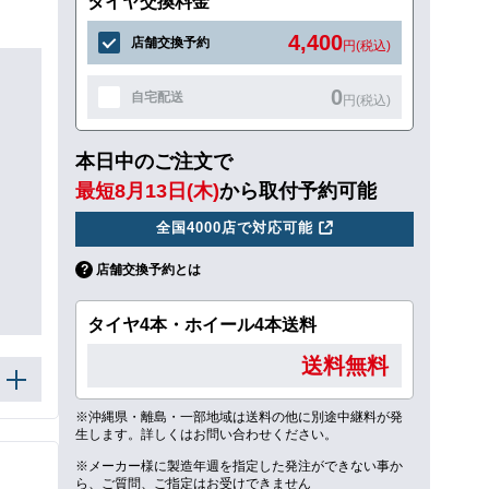
タイヤ交換料金
4,400
店舗交換予約
円(税込)
0
自宅配送
円(税込)
本日中のご注文で
最短8月13日(木)
から取付予約可能
全国4000店で対応可能
店舗交換予約とは
タイヤ4本・ホイール4本送料
送料無料
※沖縄県・離島・一部地域は送料の他に別途中継料が発
生します。詳しくはお問い合わせください。
※メーカー様に製造年週を指定した発注ができない事か
ら、ご質問、ご指定はお受けできません