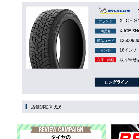
X-ICE 
ブランド
X-ICE S
商品名
1250068
商品コード
18インチ
インチ
取り寄せ
在庫・納期
店舗別在庫状況