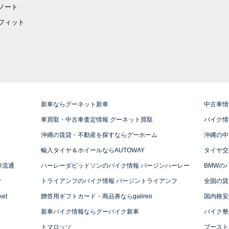
ノート
フィット
新車ならグーネット新車
中古車情
車買取・中古車査定情報 グーネット買取
バイク情
沖縄の賃貸・不動産を探すならグーホーム
沖縄の中
輸入タイヤ＆ホイールならAUTOWAY
タイヤ交
車流通
ハーレーダビッドソンのバイク情報 バージンハーレー
BMWの
ィ
トライアンフのバイク情報 バージントライアンフ
全国の賃
et
贈答用ギフトカード・商品券ならgalireo
国内格安
新車バイク情報ならグーバイク新車
バイク整
トマロッソ
ブースト