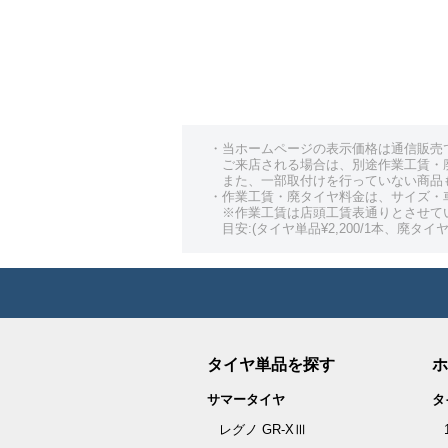
・当ホームページの表示価格は通信販売
ご来店される場合は、別途作業工賃・
また、一部取付けを行っていない商品
・作業工賃・廃タイヤ料金は、サイズ・
※作業工賃は店頭工賃表通りとさせて
目安:(タイヤ単品¥2,200/1本、廃タイヤ¥
タイヤ単品を探す
ホ
サマータイヤ
タ
レグノ GR-XⅢ