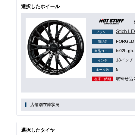
選択したホイール
Stich
ブランド
FORGED
商品名
fs02b-gb-
商品コード
18インチ
インチ
5
ホール数
取寄せ品 
在庫・納期
店舗別在庫状況
選択したタイヤ