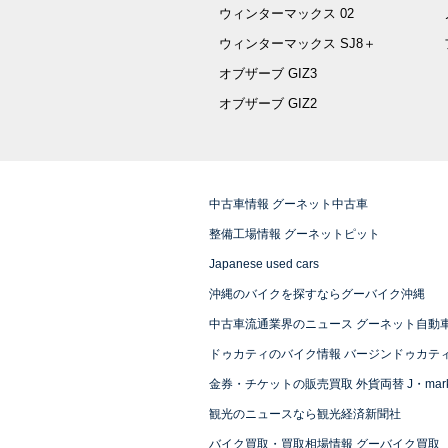
ウィンターマックス 02
ウィンターマックス SJ8＋
オブザーブ GIZ3
オブザーブ GIZ2
中古車情報 グーネット中古車
整備工場情報 グーネットピット
Japanese used cars
沖縄のバイクを探すならグーバイク沖縄
中古車流通業界のニュース グーネット自動
ドゥカティのバイク情報 バージンドゥカテ
金券・チケットの販売買取 外貨両替 J・mark
観光のニュースなら観光経済新聞社
バイク買取・買取相場情報 グーバイク買取