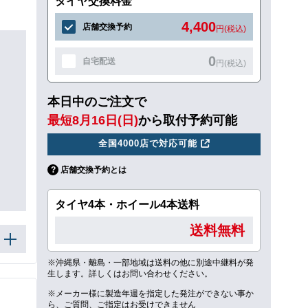
タイヤ交換料金
4,400
店舗交換予約
円(税込)
0
自宅配送
円(税込)
本日中のご注文で
最短8月16日(日)
から取付予約可能
全国4000店で対応可能
店舗交換予約とは
タイヤ4本・ホイール4本送料
送料無料
※沖縄県・離島・一部地域は送料の他に別途中継料が発
生します。詳しくはお問い合わせください。
※メーカー様に製造年週を指定した発注ができない事か
ら、ご質問、ご指定はお受けできません