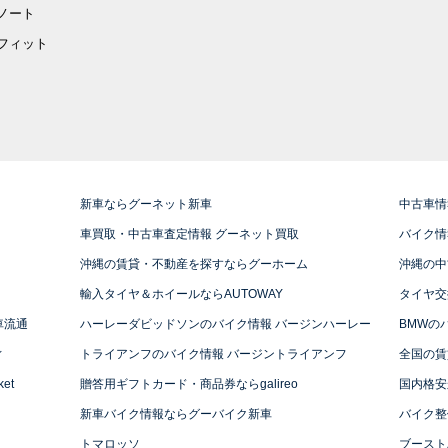
ノート
フィット
新車ならグーネット新車
中古車情
車買取・中古車査定情報 グーネット買取
バイク情
沖縄の賃貸・不動産を探すならグーホーム
沖縄の中
輸入タイヤ＆ホイールならAUTOWAY
タイヤ交
車流通
ハーレーダビッドソンのバイク情報 バージンハーレー
BMWの
ィ
トライアンフのバイク情報 バージントライアンフ
全国の賃
et
贈答用ギフトカード・商品券ならgalireo
国内格安
新車バイク情報ならグーバイク新車
バイク整
トマロッソ
ブースト