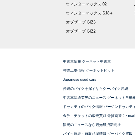
ウィンターマックス 02
ウィンターマックス SJ8＋
オブザーブ GIZ3
オブザーブ GIZ2
中古車情報 グーネット中古車
整備工場情報 グーネットピット
Japanese used cars
沖縄のバイクを探すならグーバイク沖縄
中古車流通業界のニュース グーネット自動
ドゥカティのバイク情報 バージンドゥカテ
金券・チケットの販売買取 外貨両替 J・mark
観光のニュースなら観光経済新聞社
バイク買取・買取相場情報 グーバイク買取