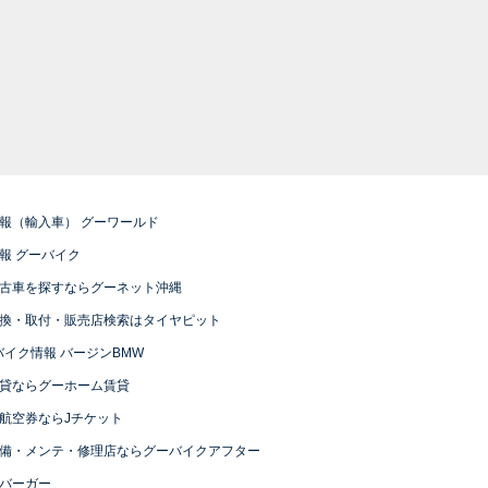
報（輸入車） グーワールド
報 グーバイク
古車を探すならグーネット沖縄
換・取付・販売店検索はタイヤピット
バイク情報 バージンBMW
貸ならグーホーム賃貸
航空券ならJチケット
備・メンテ・修理店ならグーバイクアフター
バーガー