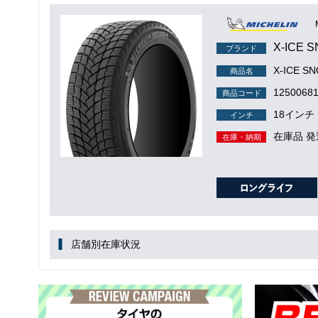
X-ICE 
ブランド
X-ICE S
商品名
1250068
商品コード
18インチ
インチ
在庫品 発
在庫・納期
店舗別在庫状況