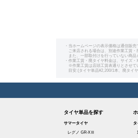
・当ホームページの表示価格は通信販売
ご来店される場合は、別途作業工賃・
また、一部取付けを行っていない商品
・作業工賃・廃タイヤ料金は、サイズ・
※作業工賃は店頭工賃表通りとさせて
目安:(タイヤ単品¥2,200/1本、廃タイヤ¥
タイヤ単品を探す
ホ
サマータイヤ
タ
レグノ GR-XⅢ