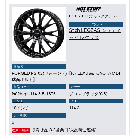
HOT STUFF(ホットスタッフ)
ブランド
Stich LEGZAS シュティ
ッヒ レグザス
商品名
FORGED FS-02(フォージド)【for LEXUS&TOYOTA M14
球面ボルト】
商品コード
カラー
fs02b-gb-114.3-5-1875
グロスブラック(GB)
インチ
PCD
18インチ
114.3
ホール数
5
取寄せ品 3-5営業日(欠品時ご連絡)
在庫・納期