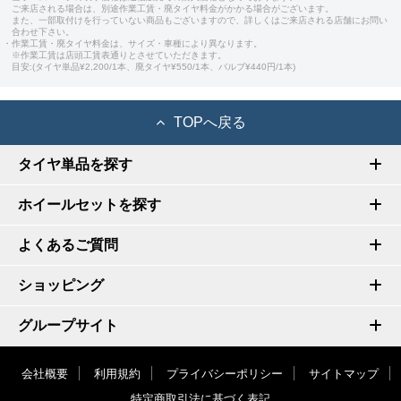
ご来店される場合は、別途作業工賃・廃タイヤ料金がかかる場合がございます。
また、一部取付けを行っていない商品もございますので、詳しくはご来店される店舗にお問い
合わせ下さい。
・作業工賃・廃タイヤ料金は、サイズ・車種により異なります。
※作業工賃は店頭工賃表通りとさせていただきます。
目安:(タイヤ単品¥2,200/1本、廃タイヤ¥550/1本、バルブ¥440円/1本)
TOPへ戻る
タイヤ単品を探す
ホイールセットを探す
よくあるご質問
ショッピング
グループサイト
会社概要
利用規約
プライバシーポリシー
サイトマップ
特定商取引法に基づく表記