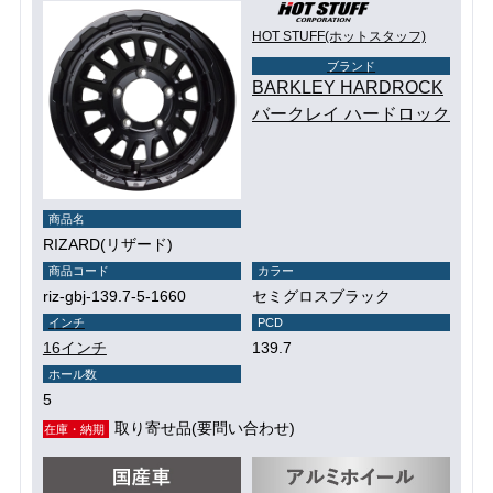
HOT STUFF(ホットスタッフ)
ブランド
BARKLEY HARDROCK
バークレイ ハードロック
商品名
RIZARD(リザード)
商品コード
カラー
riz-gbj-139.7-5-1660
セミグロスブラック
インチ
PCD
16インチ
139.7
ホール数
5
取り寄せ品(要問い合わせ)
在庫・納期