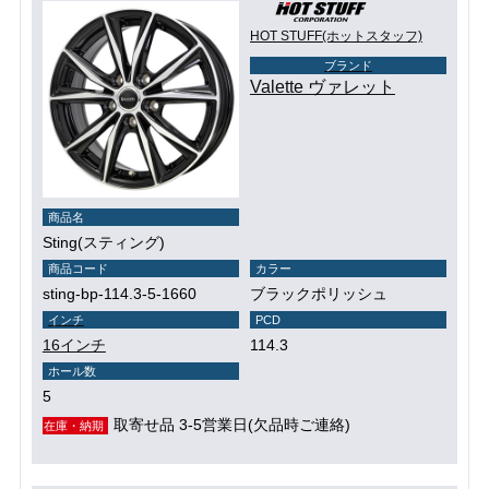
HOT STUFF(ホットスタッフ)
ブランド
Valette ヴァレット
商品名
Sting(スティング)
商品コード
カラー
sting-bp-114.3-5-1660
ブラックポリッシュ
インチ
PCD
16インチ
114.3
ホール数
5
取寄せ品 3-5営業日(欠品時ご連絡)
在庫・納期