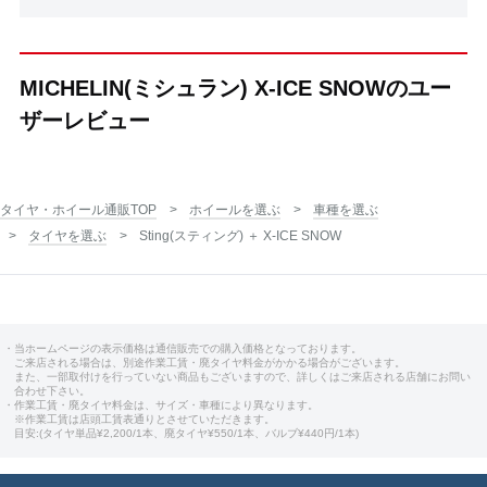
MICHELIN(ミシュラン) X-ICE SNOWのユー
ザーレビュー
タイヤ・ホイール通販TOP
ホイールを選ぶ
車種を選ぶ
タイヤを選ぶ
Sting(スティング) ＋ X-ICE SNOW
・当ホームページの表示価格は通信販売での購入価格となっております。
ご来店される場合は、別途作業工賃・廃タイヤ料金がかかる場合がございます。
また、一部取付けを行っていない商品もございますので、詳しくはご来店される店舗にお問い
合わせ下さい。
・作業工賃・廃タイヤ料金は、サイズ・車種により異なります。
※作業工賃は店頭工賃表通りとさせていただきます。
目安:(タイヤ単品¥2,200/1本、廃タイヤ¥550/1本、バルブ¥440円/1本)