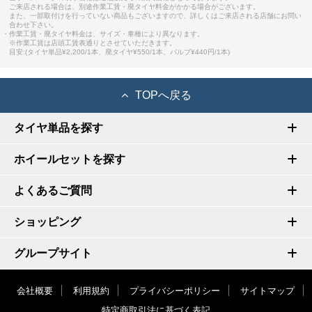
ご来店される場合は、別途作業工賃・廃タイヤ料金がかかる場合がございます。
また、一部取付けを行っていない商品もございますので、詳しくはご来店される店舗にお問い
合わせ下さい。
・作業工賃・廃タイヤ料金は、サイズ・車種により異なります。
※作業工賃は店頭工賃表通りとさせていただきます。
目安:(タイヤ単品¥2,200/1本、廃タイヤ¥550/1本、バルブ¥440円/1本)
TOPへ戻る
タイヤ単品を探す
ホイールセットを探す
よくあるご質問
ショッピング
グループサイト
会社概要
利用規約
プライバシーポリシー
サイトマップ
特定商取引法に基づく表記