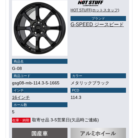
HOT STUFF(ホットスタッフ)
ブランド
G-SPEED ジースピード
商品名
G-08
商品コード
カラー
gsg08-mb-114.3-5-1665
メタリックブラック
インチ
PCD
16インチ
114.3
ホール数
5
取寄せ品 3-5営業日(欠品時ご連絡)
在庫・納期