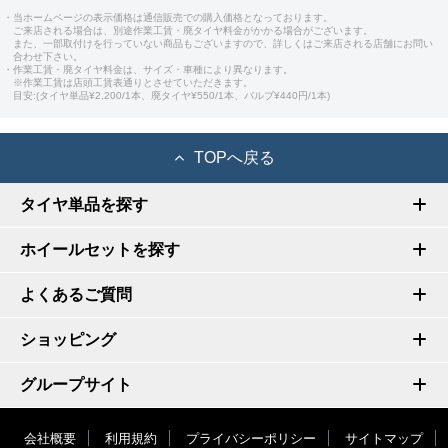
・当ホームページの表示価格は通信販売での購入価格となっております。
ご来店される場合は、別途作業工賃・廃タイヤ料金がかかる場合がございます。
また、一部取付けを行っていない商品もございますので、詳しくはご来店される店舗にお問い
合わせ下さい。
・作業工賃・廃タイヤ料金は、サイズ・車種により異なります。
※作業工賃は店頭工賃表通りとさせていただきます。
目安:(タイヤ単品¥2,200/1本、廃タイヤ¥550/1本、バルブ¥440円/1本)
TOPへ戻る
タイヤ単品を探す
ホイールセットを探す
よくあるご質問
ショッピング
グループサイト
会社概要
利用規約
プライバシーポリシー
サイトマップ