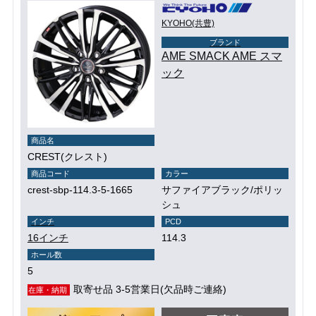
KYOHO(共豊)
ブランド
AME SMACK AME スマ
ック
商品名
CREST(クレスト)
商品コード
カラー
crest-sbp-114.3-5-1665
サファイアブラック/ポリッ
シュ
インチ
PCD
16インチ
114.3
ホール数
5
取寄せ品 3-5営業日(欠品時ご連絡)
在庫・納期