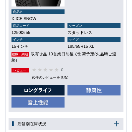
商品名
X-ICE SNOW
商品コード
シーズン
12500655
スタッドレス
インチ
サイズ
15インチ
185/65R15 XL
取寄せ品 10営業日前後で出荷予定(欠品時ご連
在庫・納期
絡)
0
レビュー
(0件のレビューを見る)
店舗別在庫状況