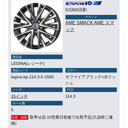
KYOHO(共豊)
ブランド
AME SMACK AME スマ
ック
商品名
LEGINA(レジーナ)
商品コード
カラー
legina-bp-114.3-5-1560
サファイアブラック×ポリッ
シュ
インチ
PCD
15インチ
114.3
ホール数
5
取寄せ品 10営業日前後で出荷予定(欠品時ご連
在庫・納期
絡)