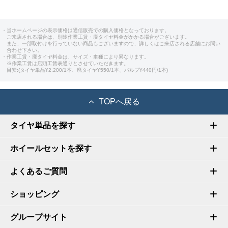
・当ホームページの表示価格は通信販売での購入価格となっております。
ご来店される場合は、別途作業工賃・廃タイヤ料金がかかる場合がございます。
また、一部取付けを行っていない商品もございますので、詳しくはご来店される店舗にお問い
合わせ下さい。
・作業工賃・廃タイヤ料金は、サイズ・車種により異なります。
※作業工賃は店頭工賃表通りとさせていただきます。
目安:(タイヤ単品¥2,200/1本、廃タイヤ¥550/1本、バルブ¥440円/1本)
TOPへ戻る
タイヤ単品を探す
ホイールセットを探す
よくあるご質問
ショッピング
グループサイト