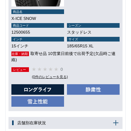
商品名
X-ICE SNOW
商品コード
シーズン
12500655
スタッドレス
インチ
サイズ
15インチ
185/65R15 XL
取寄せ品 10営業日前後で出荷予定(欠品時ご連
在庫・納期
絡)
0
レビュー
(0件のレビューを見る)
店舗別在庫状況