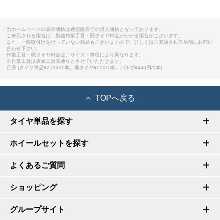
・当ホームページの表示価格は通信販売での購入価格となっております。
ご来店される場合は、別途作業工賃・廃タイヤ料金がかかる場合がございます。
また、一部取付けを行っていない商品もございますので、詳しくはご来店される店舗にお問い
合わせ下さい。
・作業工賃・廃タイヤ料金は、サイズ・車種により異なります。
※作業工賃は店頭工賃表通りとさせていただきます。
目安:(タイヤ単品¥2,200/1本、廃タイヤ¥550/1本、バルブ¥440円/1本)
TOPへ戻る
タイヤ単品を探す
ホイールセットを探す
よくあるご質問
ショッピング
グループサイト