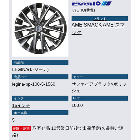
KYOHO(共豊)
ブランド
AME SMACK AME スマ
ック
商品名
LEGINA(レジーナ)
商品コード
カラー
legina-bp-100-5-1560
サファイアブラック×ポリッ
シュ
インチ
PCD
15インチ
100.0
ホール数
5
取寄せ品 10営業日前後で出荷予定(欠品時ご連
在庫・納期
絡)