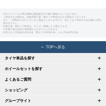
・当ホームページの表示価格は通信販売での購入価格となっております。
ご来店される場合は、別途作業工賃・廃タイヤ料金がかかる場合がございます。
また、一部取付けを行っていない商品もございますので、詳しくはご来店される店舗にお問い
合わせ下さい。
・作業工賃・廃タイヤ料金は、サイズ・車種により異なります。
※作業工賃は店頭工賃表通りとさせていただきます。
目安:(タイヤ単品¥2,200/1本、廃タイヤ¥550/1本、バルブ¥440円/1本)
TOPへ戻る
タイヤ単品を探す
ホイールセットを探す
よくあるご質問
ショッピング
グループサイト