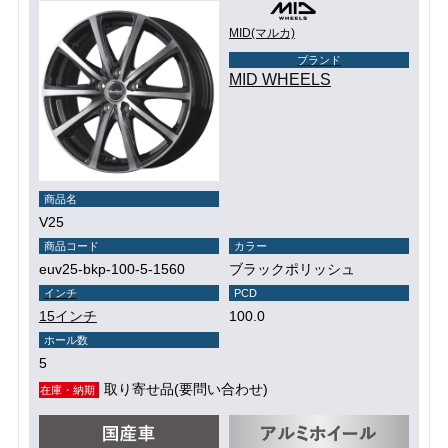
MID(マルカ)
ブランド
MID WHEELS
商品名
V25
商品コード
カラー
euv25-bkp-100-5-1560
ブラックポリッシュ
インチ
PCD
15インチ
100.0
ホール数
5
取り寄せ品(要問い合わせ)
在庫・納期