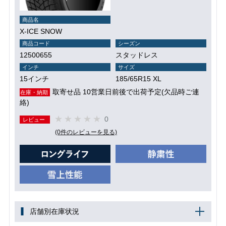
商品名
X-ICE SNOW
商品コード
シーズン
12500655
スタッドレス
インチ
サイズ
15インチ
185/65R15 XL
取寄せ品 10営業日前後で出荷予定(欠品時ご連
在庫・納期
絡)
0
レビュー
(0件のレビューを見る)
店舗別在庫状況