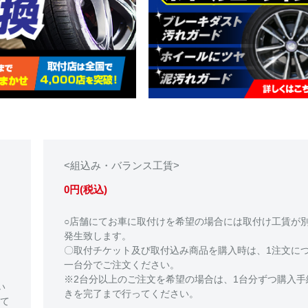
<組込み・バランス工賃>
0円(税込)
○店舗にてお車に取付けを希望の場合には取付け工賃が
発生致します。
〇取付チケット及び取付込み商品を購入時は、1注文に
一台分でご注文ください。
※2台分以上のご注文を希望の場合は、1台分ずつ購入手
い
きを完了まで行ってください。
て