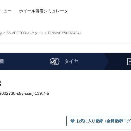
ニュー
ホイール装着
シミュレータ
ぶ
S5 VECTOR(ベクター) ＋ PRIMACY5(218434)
種
タイヤ
認
002738-s5v-ssmj-139.7-5
お気に入り登録（会員登録/ロ