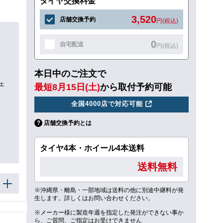
タイヤ交換料金
3,520
店舗交換予約
円(税込)
0
自宅配送
円(税込)
本日中のご注文で
ェ
最短8月15日(土)
から取付予約可能
全国4000店で対応可能
店舗交換予約とは
タイヤ4本・ホイール4本送料
送料無料
※沖縄県・離島・一部地域は送料の他に別途中継料が発
生します。詳しくはお問い合わせください。
※メーカー様に製造年週を指定した発注ができない事か
ら、ご質問、ご指定はお受けできません