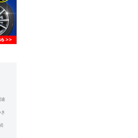
別途
つき
続