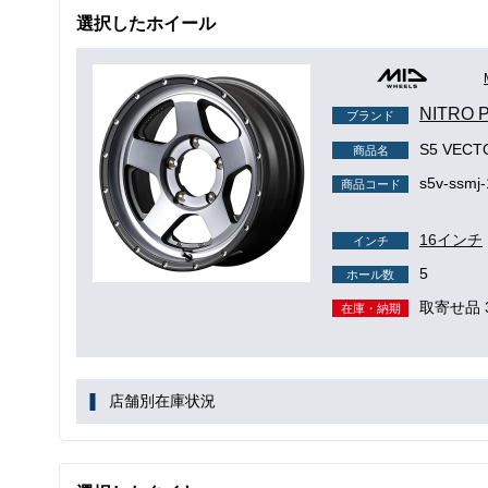
選択したホイール
NITRO
ブランド
S5 VEC
商品名
s5v-ssmj-
商品コード
16インチ
インチ
5
ホール数
取寄せ品 
在庫・納期
店舗別在庫状況