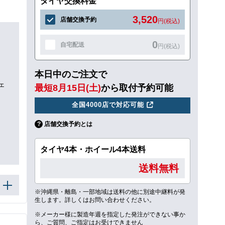
タイヤ交換料金
3,520
店舗交換予約
円(税込)
0
自宅配送
円(税込)
本日中のご注文で
ェ
最短8月15日(土)
から取付予約可能
全国4000店で対応可能
店舗交換予約とは
タイヤ4本・ホイール4本送料
送料無料
※沖縄県・離島・一部地域は送料の他に別途中継料が発
生します。詳しくはお問い合わせください。
※メーカー様に製造年週を指定した発注ができない事か
ら、ご質問、ご指定はお受けできません