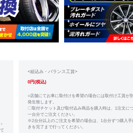
<組込み・バランス工賃>
0円(税込)
○店舗にてお車に取付けを希望の場合には取付け工賃が
発生致します。
〇取付チケット及び取付込み商品を購入時は、1注文に
一台分でご注文ください。
※2台分以上のご注文を希望の場合は、1台分ずつ購入手
い
きを完了まで行ってください。
て