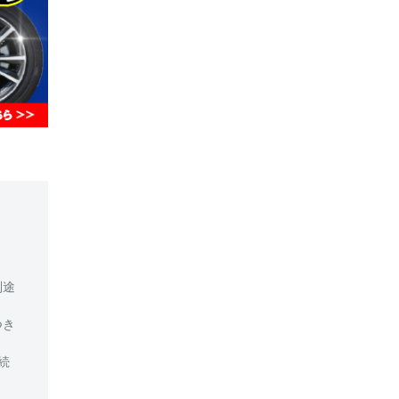
別途
つき
続