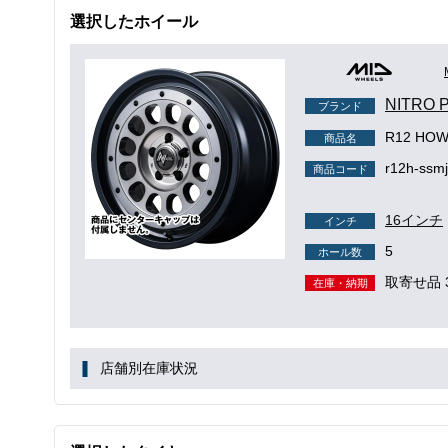
選択したホイール
NITRO
ブランド
R12 HO
商品名
r12h-ssmj
商品コード
16インチ
インチ
5
ホール数
取寄せ品 
在庫・納期
店舗別在庫状況