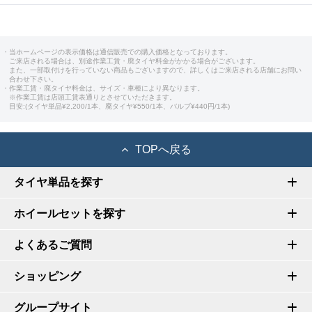
・当ホームページの表示価格は通信販売での購入価格となっております。
ご来店される場合は、別途作業工賃・廃タイヤ料金がかかる場合がございます。
また、一部取付けを行っていない商品もございますので、詳しくはご来店される店舗にお問い
合わせ下さい。
・作業工賃・廃タイヤ料金は、サイズ・車種により異なります。
※作業工賃は店頭工賃表通りとさせていただきます。
目安:(タイヤ単品¥2,200/1本、廃タイヤ¥550/1本、バルブ¥440円/1本)
TOPへ戻る
タイヤ単品を探す
ホイールセットを探す
よくあるご質問
ショッピング
グループサイト