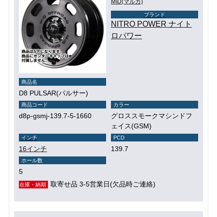
MID(マルカ)
ブランド
NITRO POWER ナイト
ロパワー
商品名
D8 PULSAR(パルサー)
商品コード
カラー
d8p-gsmj-139.7-5-1660
グロススモークマシンドフ
ェイス(GSM)
インチ
PCD
16インチ
139.7
ホール数
5
取寄せ品 3-5営業日(欠品時ご連絡)
在庫・納期