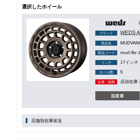
選択したホイール
WEDS
ブランド
MUDVAN
商品名
mvxf-fbr-
商品コード
17インチ
インチ
5
ホール数
店頭在庫 
在庫・納期
店舗別在庫状況