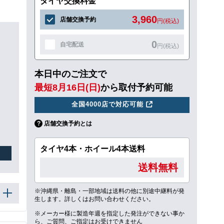
タイヤ交換料金
3,960
店舗交換予約
円(税込)
0
自宅配送
円(税込)
本日中のご注文で
最短8月16日(日)
から取付予約可能
全国4000店で対応可能
店舗交換予約とは
タイヤ4本・ホイール4本送料
送料無料
※沖縄県・離島・一部地域は送料の他に別途中継料が発
生します。詳しくはお問い合わせください。
※メーカー様に製造年週を指定した発注ができない事か
ら、ご質問、ご指定はお受けできません