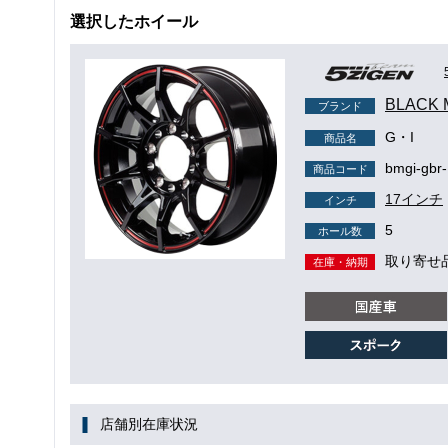
選択したホイール
BLACK
ブランド
G・I
商品名
bmgi-gbr-
商品コード
17インチ
インチ
5
ホール数
取り寄せ
在庫・納期
店舗別在庫状況