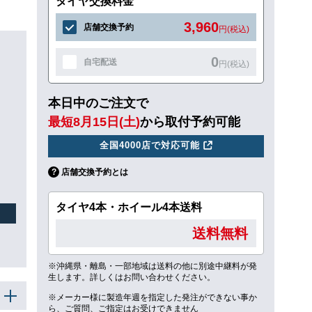
タイヤ交換料金
3,960
店舗交換予約
円(税込)
0
自宅配送
円(税込)
本日中のご注文で
最短8月15日(土)
から取付予約可能
全国4000店で対応可能
店舗交換予約とは
タイヤ4本・ホイール4本送料
送料無料
※沖縄県・離島・一部地域は送料の他に別途中継料が発
生します。詳しくはお問い合わせください。
※メーカー様に製造年週を指定した発注ができない事か
ら、ご質問、ご指定はお受けできません