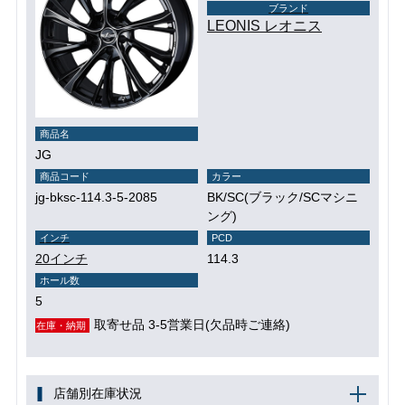
ブランド
LEONIS レオニス
商品名
JG
商品コード
カラー
jg-bksc-114.3-5-2085
BK/SC(ブラック/SCマシニ
ング)
インチ
PCD
20インチ
114.3
ホール数
5
取寄せ品 3-5営業日(欠品時ご連絡)
在庫・納期
店舗別在庫状況