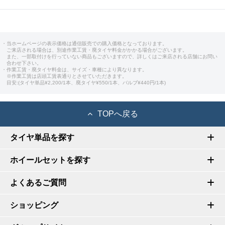
・当ホームページの表示価格は通信販売での購入価格となっております。
ご来店される場合は、別途作業工賃・廃タイヤ料金がかかる場合がございます。
また、一部取付けを行っていない商品もございますので、詳しくはご来店される店舗にお問い
合わせ下さい。
・作業工賃・廃タイヤ料金は、サイズ・車種により異なります。
※作業工賃は店頭工賃表通りとさせていただきます。
目安:(タイヤ単品¥2,200/1本、廃タイヤ¥550/1本、バルブ¥440円/1本)
TOPへ戻る
タイヤ単品を探す
ホイールセットを探す
よくあるご質問
ショッピング