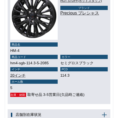
HOT STUFF(ホットスタッフ)
ブランド
Precious プレシャス
商品名
HM-4
商品コード
カラー
hm4-sgb-114.3-5-2085
セミグロスブラック
インチ
PCD
20インチ
114.3
ホール数
5
取寄せ品 3-5営業日(欠品時ご連絡)
在庫・納期
店舗別在庫状況