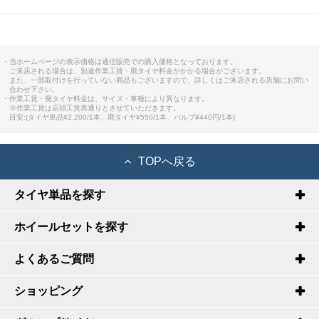
・当ホームページの表示価格は通信販売での購入価格となっております。
ご来店される場合は、別途作業工賃・廃タイヤ料金がかかる場合がございます。
また、一部取付けを行っていない商品もございますので、詳しくはご来店される店舗にお問い
合わせ下さい。
・作業工賃・廃タイヤ料金は、サイズ・車種により異なります。
※作業工賃は店頭工賃表通りとさせていただきます。
目安:(タイヤ単品¥2,200/1本、廃タイヤ¥550/1本、バルブ¥440円/1本)
TOPへ戻る
タイヤ単品を探す
ホイールセットを探す
よくあるご質問
ショッピング