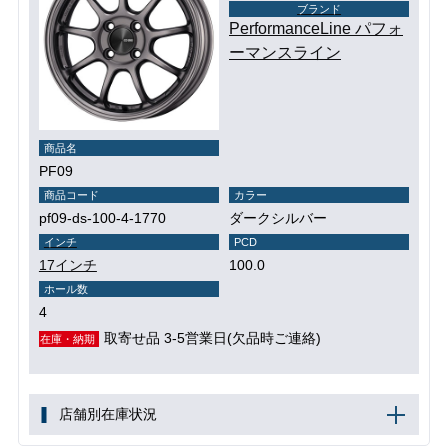
ブランド
PerformanceLine パフォ
ーマンスライン
商品名
PF09
商品コード
カラー
pf09-ds-100-4-1770
ダークシルバー
インチ
PCD
17インチ
100.0
ホール数
4
取寄せ品 3-5営業日(欠品時ご連絡)
在庫・納期
店舗別在庫状況