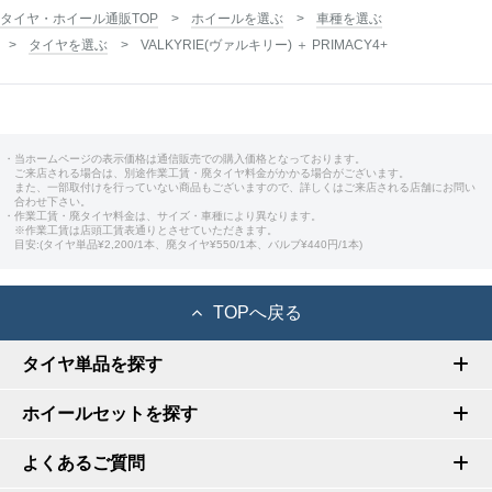
タイヤ・ホイール通販TOP
ホイールを選ぶ
車種を選ぶ
タイヤを選ぶ
VALKYRIE(ヴァルキリー) ＋ PRIMACY4+
・当ホームページの表示価格は通信販売での購入価格となっております。
ご来店される場合は、別途作業工賃・廃タイヤ料金がかかる場合がございます。
また、一部取付けを行っていない商品もございますので、詳しくはご来店される店舗にお問い
合わせ下さい。
・作業工賃・廃タイヤ料金は、サイズ・車種により異なります。
※作業工賃は店頭工賃表通りとさせていただきます。
目安:(タイヤ単品¥2,200/1本、廃タイヤ¥550/1本、バルブ¥440円/1本)
TOPへ戻る
タイヤ単品を探す
ホイールセットを探す
よくあるご質問