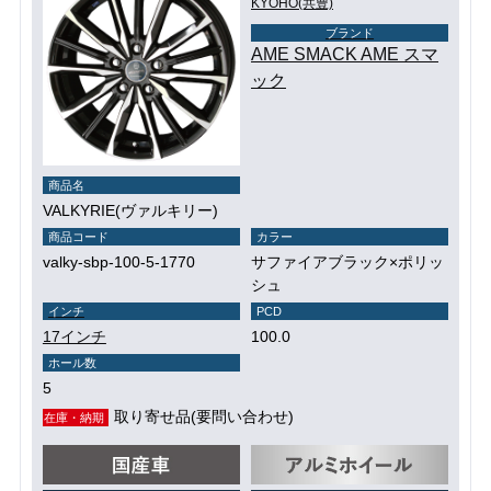
KYOHO(共豊)
ブランド
AME SMACK AME スマ
ック
商品名
VALKYRIE(ヴァルキリー)
商品コード
カラー
valky-sbp-100-5-1770
サファイアブラック×ポリッ
シュ
インチ
PCD
17インチ
100.0
ホール数
5
取り寄せ品(要問い合わせ)
在庫・納期