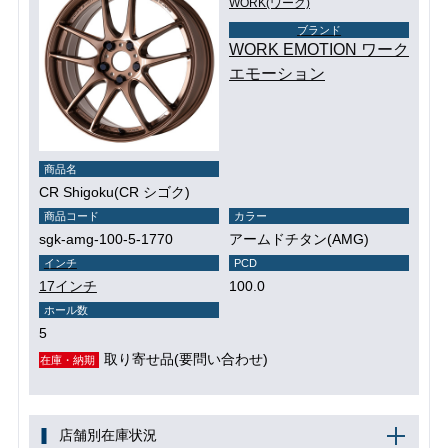
WORK(ワーク)
ブランド
WORK EMOTION ワーク
エモーション
商品名
CR Shigoku(CR シゴク)
商品コード
カラー
sgk-amg-100-5-1770
アームドチタン(AMG)
インチ
PCD
17インチ
100.0
ホール数
5
取り寄せ品(要問い合わせ)
在庫・納期
店舗別在庫状況