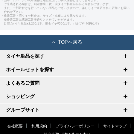
・当ホームページの表示価格は通信販売での購入価格となっております。
ご来店される場合は、別途作業工賃・廃タイヤ料金がかかる場合がございます。
また、一部取付けを行っていない商品もございますので、詳しくはご来店される店舗にお問い
合わせ下さい。
・作業工賃・廃タイヤ料金は、サイズ・車種により異なります。
※作業工賃は店頭工賃表通りとさせていただきます。
目安:(タイヤ単品¥2,200/1本、廃タイヤ¥550/1本、バルブ¥440円/1本)
TOPへ戻る
タイヤ単品を探す
ホイールセットを探す
よくあるご質問
ショッピング
グループサイト
会社概要
利用規約
プライバシーポリシー
サイトマップ