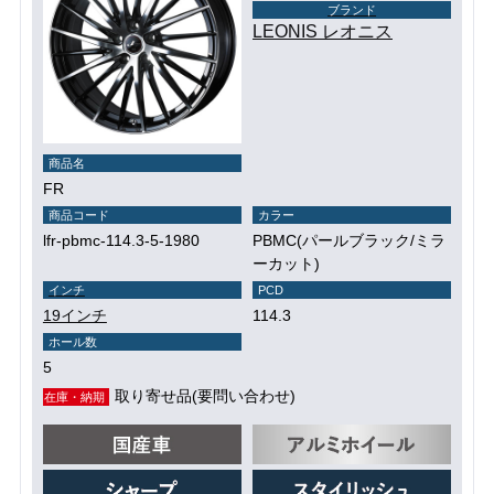
ブランド
LEONIS レオニス
商品名
FR
商品コード
カラー
lfr-pbmc-114.3-5-1980
PBMC(パールブラック/ミラ
ーカット)
インチ
PCD
19インチ
114.3
ホール数
5
取り寄せ品(要問い合わせ)
在庫・納期