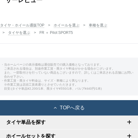
タイヤ・ホイール通販TOP
ホイールを選ぶ
車種を選ぶ
タイヤを選ぶ
FR ＋ Pilot SPORT5
・当ホームページの表示価格は通信販売での購入価格となっております。
ご来店される場合は、別途作業工賃・廃タイヤ料金がかかる場合がございます。
また、一部取付けを行っていない商品もございますので、詳しくはご来店される店舗にお問い
合わせ下さい。
・作業工賃・廃タイヤ料金は、サイズ・車種により異なります。
※作業工賃は店頭工賃表通りとさせていただきます。
目安:(タイヤ単品¥2,200/1本、廃タイヤ¥550/1本、バルブ¥440円/1本)
TOPへ戻る
タイヤ単品を探す
ホイールセットを探す