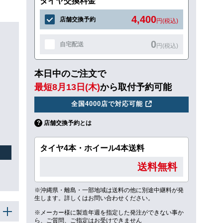
タイヤ交換料金
4,400
店舗交換予約
円(税込)
0
自宅配送
円(税込)
本日中のご注文で
最短8月13日(木)
から取付予約可能
全国4000店で対応可能
店舗交換予約とは
タイヤ4本・ホイール4本送料
送料無料
※沖縄県・離島・一部地域は送料の他に別途中継料が発
生します。詳しくはお問い合わせください。
※メーカー様に製造年週を指定した発注ができない事か
ら、ご質問、ご指定はお受けできません