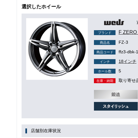
選択したホイール
F ZER
ブランド
FZ-3
商品名
ffz3-dbk-
商品コード
18インチ
インチ
5
ホール数
取り寄せ
在庫・納期
店舗別在庫状況