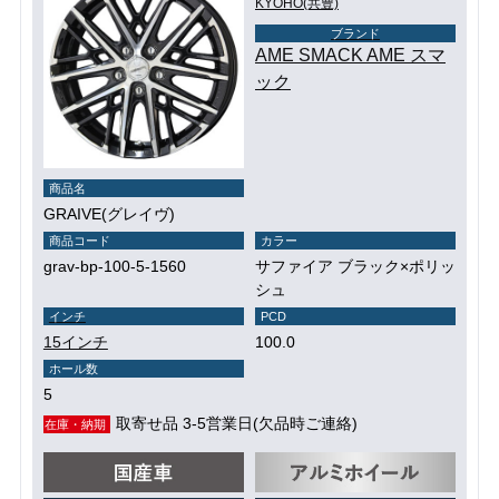
KYOHO(共豊)
ブランド
AME SMACK AME スマ
ック
商品名
GRAIVE(グレイヴ)
商品コード
カラー
grav-bp-100-5-1560
サファイア ブラック×ポリッ
シュ
インチ
PCD
15インチ
100.0
ホール数
5
取寄せ品 3-5営業日(欠品時ご連絡)
在庫・納期