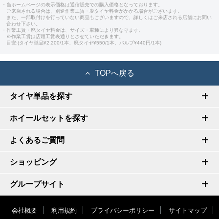
・当ホームページの表示価格は通信販売での購入価格となっております。
ご来店される場合は、別途作業工賃・廃タイヤ料金がかかる場合がございます。
また、一部取付けを行っていない商品もございますので、詳しくはご来店される店舗にお問い
合わせ下さい。
・作業工賃・廃タイヤ料金は、サイズ・車種により異なります。
※作業工賃は店頭工賃表通りとさせていただきます。
目安:(タイヤ単品¥2,200/1本、廃タイヤ¥550/1本、バルブ¥440円/1本)
TOPへ戻る
タイヤ単品を探す
ホイールセットを探す
よくあるご質問
ショッピング
グループサイト
会社概要
利用規約
プライバシーポリシー
サイトマップ