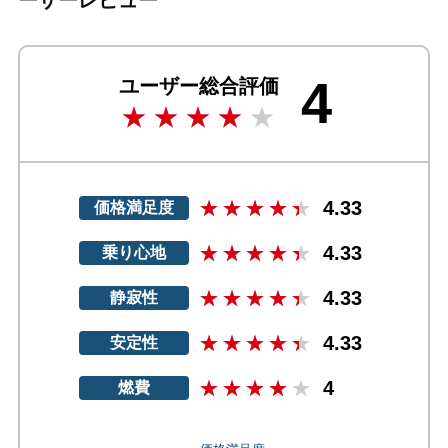
4
ユーザー総合評価
4.33
価格満足度
4.33
乗り心地
4.33
静寂性
4.33
安定性
4
燃費