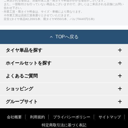
ご来店される場合は、別途作業工賃・廃タイヤ料金がかかる場合がございます。
また、一部取付けを行っていない商品もございますので、詳しくはご来店される店舗にお問い
合わせ下さい。
・作業工賃・廃タイヤ料金は、サイズ・車種により異なります。
※作業工賃は店頭工賃表通りとさせていただきます。
目安:(タイヤ単品¥2,200/1本、廃タイヤ¥550/1本、バルブ¥440円/1本)
TOPへ戻る
タイヤ単品を探す
ホイールセットを探す
よくあるご質問
ショッピング
グループサイト
会社概要
利用規約
プライバシーポリシー
サイトマップ
特定商取引法に基づく表記