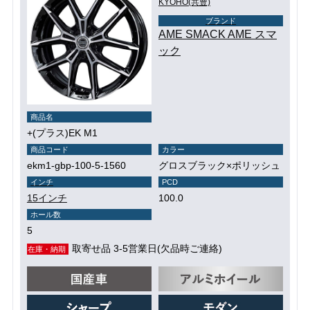
KYOHO(共豊)
ブランド
AME SMACK AME スマ
ック
商品名
+(プラス)EK M1
商品コード
カラー
ekm1-gbp-100-5-1560
グロスブラック×ポリッシュ
インチ
PCD
15インチ
100.0
ホール数
5
取寄せ品 3-5営業日(欠品時ご連絡)
在庫・納期