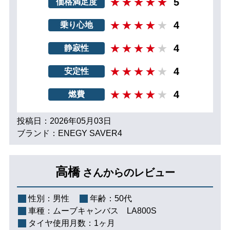
5
価格満足度
4
乗り心地
4
静寂性
4
安定性
4
燃費
投稿日：2026年05月03日
ブランド：ENEGY SAVER4
高橋
さんからのレビュー
性別：
男性
年齢：
50代
車種：
ムーブキャンバス LA800S
タイヤ使用月数：
1ヶ月