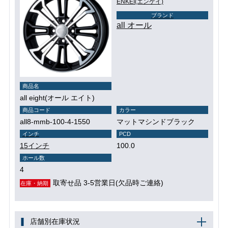
ENKEI(エンケイ)
ブランド
all オール
商品名
all eight(オール エイト)
商品コード
カラー
all8-mmb-100-4-1550
マットマシンドブラック
インチ
PCD
15インチ
100.0
ホール数
4
取寄せ品 3-5営業日(欠品時ご連絡)
在庫・納期
店舗別在庫状況