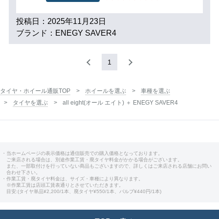
投稿日：2025年11月23日
ブランド：ENEGY SAVER4
1
タイヤ・ホイール通販TOP
ホイールを選ぶ
車種を選ぶ
タイヤを選ぶ
all eight(オール エイト) ＋ ENEGY SAVER4
・当ホームページの表示価格は通信販売での購入価格となっております。
ご来店される場合は、別途作業工賃・廃タイヤ料金がかかる場合がございます。
また、一部取付けを行っていない商品もございますので、詳しくはご来店される店舗にお問い
合わせ下さい。
・作業工賃・廃タイヤ料金は、サイズ・車種により異なります。
※作業工賃は店頭工賃表通りとさせていただきます。
目安:(タイヤ単品¥2,200/1本、廃タイヤ¥550/1本、バルブ¥440円/1本)