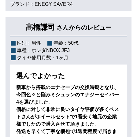
ブランド：ENEGY SAVER4
高橋謙司
さんからのレビュー
性別：
男性
年齢：
50代
車種：
ホンダNBOX JF3
タイヤ使用月数：
1ヶ月
選んでよかった
新車から搭載のエナセーブの交換時期となり、
今回色々と悩みミシュランのエナジーセイバー
4を選びました。
価格に対して非常に良いタイヤ評価が多くベス
トさんがホイールセットで1番安く地元の企業
様でしたので購入させて頂きました。
発送も早くて丁寧な梱包で1週間程度で届きま