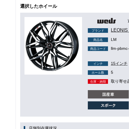
選択したホイール
LEONI
ブランド
LM
商品名
llm-pbmc
商品コード
15インチ
インチ
5
ホール数
取り寄せ
在庫・納期
店舗別在庫状況