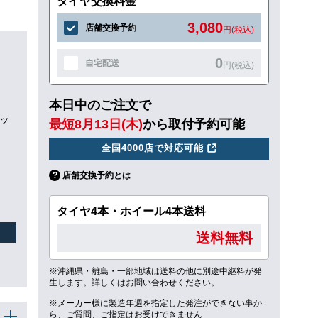
タイヤ交換料金
3,080
店舗交換予約
円(税込)
0
自宅配送
円(税込)
本日中のご注文で
カッ
最短8月13日(木)
から取付予約可能
全国4000店で対応可能
店舗交換予約とは
タイヤ4本・ホイール4本送料
送料無料
※沖縄県・離島・一部地域は送料の他に別途中継料が発
生します。詳しくはお問い合わせください。
※メーカー様に製造年週を指定した発注ができない事か
ら、ご質問、ご指定はお受けできません