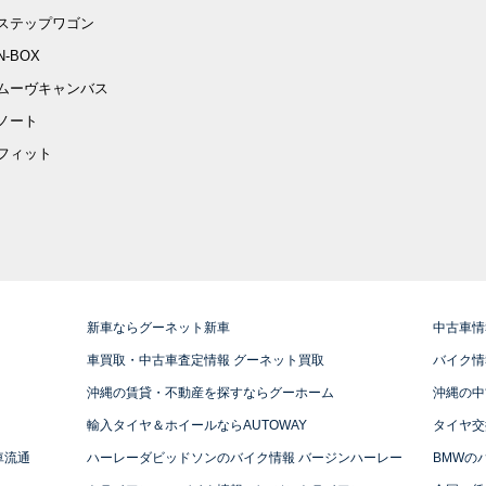
ステップワゴン
N-BOX
ムーヴキャンバス
ノート
フィット
新車ならグーネット新車
中古車情
車買取・中古車査定情報 グーネット買取
バイク情
沖縄の賃貸・不動産を探すならグーホーム
沖縄の中
輸入タイヤ＆ホイールならAUTOWAY
タイヤ交
車流通
ハーレーダビッドソンのバイク情報 バージンハーレー
BMWの