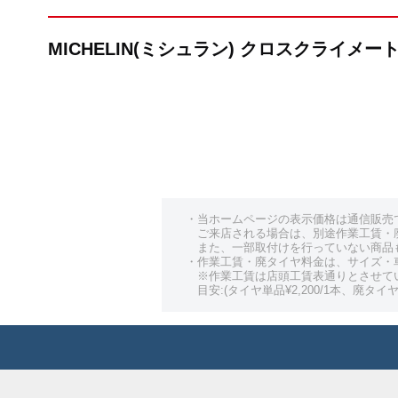
MICHELIN(ミシュラン) クロスクライ
・当ホームページの表示価格は通信販売
ご来店される場合は、別途作業工賃・
また、一部取付けを行っていない商品
・作業工賃・廃タイヤ料金は、サイズ・
※作業工賃は店頭工賃表通りとさせて
目安:(タイヤ単品¥2,200/1本、廃タイヤ¥